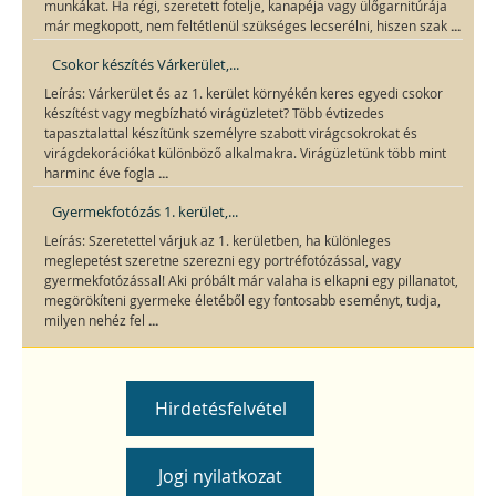
munkákat. Ha régi, szeretett fotelje, kanapéja vagy ülőgarnitúrája
...
már megkopott, nem feltétlenül szükséges lecserélni, hiszen szak
Csokor készítés Várkerület,...
Leírás: Várkerület és az 1. kerület környékén keres egyedi csokor
készítést vagy megbízható virágüzletet? Több évtizedes
tapasztalattal készítünk személyre szabott virágcsokrokat és
virágdekorációkat különböző alkalmakra. Virágüzletünk több mint
...
harminc éve fogla
Gyermekfotózás 1. kerület,...
Leírás: Szeretettel várjuk az 1. kerületben, ha különleges
meglepetést szeretne szerezni egy portréfotózással, vagy
gyermekfotózással! Aki próbált már valaha is elkapni egy pillanatot,
megörökíteni gyermeke életéből egy fontosabb eseményt, tudja,
...
milyen nehéz fel
Hirdetésfelvétel
Jogi nyilatkozat