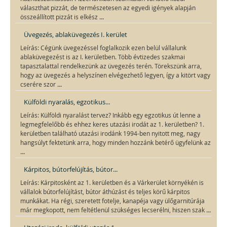
választhat pizzát, de természetesen az egyedi igények alapján
...
összeállított pizzát is elkész
Üvegezés, ablaküvegezés I. kerület
Leírás: Cégünk üvegezéssel foglalkozik ezen belül vállalunk
ablaküvegezést is az I. kerületben. Több évtizedes szakmai
tapasztalattal rendelkezünk az üvegezés terén. Törekszünk arra,
hogy az üvegezés a helyszínen elvégezhető legyen, így a kitört vagy
...
cserére szor
Külföldi nyaralás, egzotikus...
Leírás: Külföldi nyaralást tervez? Inkább egy egzotikus út lenne a
legmegfelelőbb és ehhez keres utazási irodát az 1. kerületben? 1.
kerületben található utazási irodánk 1994-ben nyitott meg, nagy
hangsúlyt fektetünk arra, hogy minden hozzánk betérő ügyfelünk az
...
Kárpitos, bútorfelújítás, bútor...
Leírás: Kárpitosként az 1. kerületben és a Várkerület környékén is
vállalok bútorfelújítást, bútor áthúzást és teljes körű kárpitos
munkákat. Ha régi, szeretett fotelje, kanapéja vagy ülőgarnitúrája
...
már megkopott, nem feltétlenül szükséges lecserélni, hiszen szak