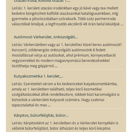
Utazási iroda, külföldi utazás 1....
Leírás: 1. kerületi utazási irodánkban egy jó kávé vagy tea mellett
kedvére böngészheti külföldi utazásainkat katalógusainkban, míg
gyermeke a játszószobában szórakozik. Több száz partneriroda
...
választékát kínáljuk, a legfrissebb akciókról 48 órán belül kiküldjük
Autómosó Várkerület, önkiszolgáló...
Leírás: Várkerületben vagy az 1. kerülethez közel keres autómosót?
Korszerű, zöldenergiás önkiszolgáló autómosónk 8 fedett
mosóállással várja az autósokat, ahol prémium, környezetbarát
vegyszerekkel és modern magasnyomású berendezésekkel
...
tisztíthatja meg gépjármű
Kutyakozmetika 1. kerület,...
Leírás: Szeretettel várom a kis kedvenceket kutyakozmetikámba,
amely az 1. kerületben található, teljes körű kozmetikai
szolgáltatásokkal állok rendelkezésre, többek közt karomvágást is
biztosítok a várkerületi kutyusok számára. Nagy szakmai
...
tapasztalattal és max
Kárpitos, bútorfelújítás, bútor...
Leírás: Kárpitosként az 1. kerületben és a Várkerület környékén is
vállalok bútorfelújítást, bútor áthúzást és teljes körű kárpitos