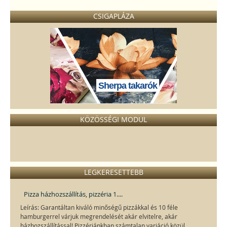
CSIGAPLÁZA
Sherpa takarók
KÖZÖSSÉGI MODUL
LEGKERESETTEBB
Pizza házhozszállítás, pizzéria 1....
Leírás: Garantáltan kiváló minőségű pizzákkal és 10 féle
hamburgerrel várjuk megrendelését akár elvitelre, akár
házhozszállítással! Pizzériánkban számtalan variáció közül