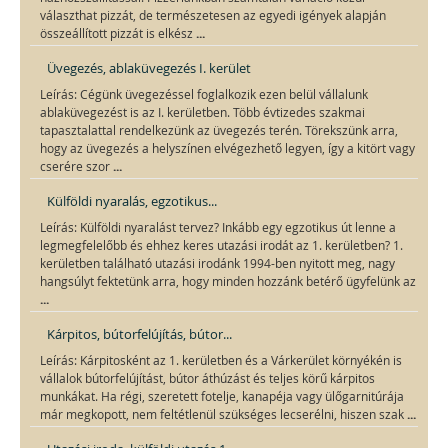
választhat pizzát, de természetesen az egyedi igények alapján
...
összeállított pizzát is elkész
Üvegezés, ablaküvegezés I. kerület
Leírás: Cégünk üvegezéssel foglalkozik ezen belül vállalunk
ablaküvegezést is az I. kerületben. Több évtizedes szakmai
tapasztalattal rendelkezünk az üvegezés terén. Törekszünk arra,
hogy az üvegezés a helyszínen elvégezhető legyen, így a kitört vagy
...
cserére szor
Külföldi nyaralás, egzotikus...
Leírás: Külföldi nyaralást tervez? Inkább egy egzotikus út lenne a
legmegfelelőbb és ehhez keres utazási irodát az 1. kerületben? 1.
kerületben található utazási irodánk 1994-ben nyitott meg, nagy
hangsúlyt fektetünk arra, hogy minden hozzánk betérő ügyfelünk az
...
Kárpitos, bútorfelújítás, bútor...
Leírás: Kárpitosként az 1. kerületben és a Várkerület környékén is
vállalok bútorfelújítást, bútor áthúzást és teljes körű kárpitos
munkákat. Ha régi, szeretett fotelje, kanapéja vagy ülőgarnitúrája
...
már megkopott, nem feltétlenül szükséges lecserélni, hiszen szak