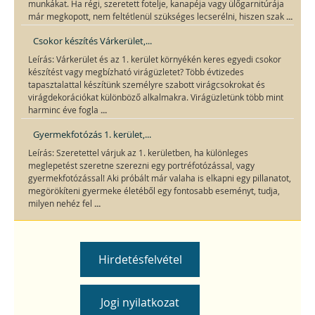
munkákat. Ha régi, szeretett fotelje, kanapéja vagy ülőgarnitúrája
...
már megkopott, nem feltétlenül szükséges lecserélni, hiszen szak
Csokor készítés Várkerület,...
Leírás: Várkerület és az 1. kerület környékén keres egyedi csokor
készítést vagy megbízható virágüzletet? Több évtizedes
tapasztalattal készítünk személyre szabott virágcsokrokat és
virágdekorációkat különböző alkalmakra. Virágüzletünk több mint
...
harminc éve fogla
Gyermekfotózás 1. kerület,...
Leírás: Szeretettel várjuk az 1. kerületben, ha különleges
meglepetést szeretne szerezni egy portréfotózással, vagy
gyermekfotózással! Aki próbált már valaha is elkapni egy pillanatot,
megörökíteni gyermeke életéből egy fontosabb eseményt, tudja,
...
milyen nehéz fel
Hirdetésfelvétel
Jogi nyilatkozat