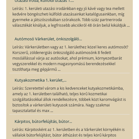
Utazási iroda, külföldi utazás 1....
Leírás: 1. kerületi utazási irodánkban egy jó kávé vagy tea mellett
kedvére böngészheti külföldi utazásainkat katalógusainkban, míg
gyermeke a játszószobában szórakozik. Több száz partneriroda
...
választékát kínáljuk, a legfrissebb akciókról 48 órán belül kiküldjük
Autómosó Várkerület, önkiszolgáló...
Leírás: Várkerületben vagy az 1. kerülethez közel keres autómosót?
Korszerű, zöldenergiás önkiszolgáló autómosónk 8 fedett
mosóállással várja az autósokat, ahol prémium, környezetbarát
vegyszerekkel és modern magasnyomású berendezésekkel
...
tisztíthatja meg gépjármű
Kutyakozmetika 1. kerület,...
Leírás: Szeretettel várom a kis kedvenceket kutyakozmetikámba,
amely az 1. kerületben található, teljes körű kozmetikai
szolgáltatásokkal állok rendelkezésre, többek közt karomvágást is
biztosítok a várkerületi kutyusok számára. Nagy szakmai
...
tapasztalattal és max
Kárpitos, bútorfelújítás, bútor...
Leírás: Kárpitosként az 1. kerületben és a Várkerület környékén is
vállalok bútorfelújítást, bútor áthúzást és teljes körű kárpitos