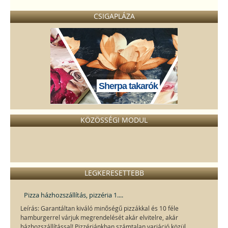
CSIGAPLÁZA
Sherpa takarók
KÖZÖSSÉGI MODUL
LEGKERESETTEBB
Pizza házhozszállítás, pizzéria 1....
Leírás: Garantáltan kiváló minőségű pizzákkal és 10 féle
hamburgerrel várjuk megrendelését akár elvitelre, akár
házhozszállítással! Pizzériánkban számtalan variáció közül