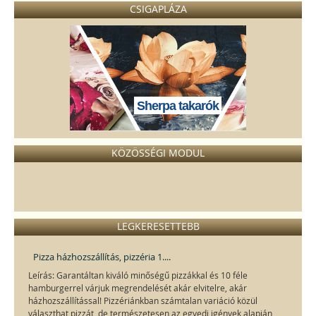
CSIGAPLÁZA
Sherpa takarók
KÖZÖSSÉGI MODUL
LEGKERESETTEBB
Pizza házhozszállítás, pizzéria 1....
Leírás: Garantáltan kiváló minőségű pizzákkal és 10 féle
hamburgerrel várjuk megrendelését akár elvitelre, akár
házhozszállítással! Pizzériánkban számtalan variáció közül
választhat pizzát, de természetesen az egyedi igények alapján