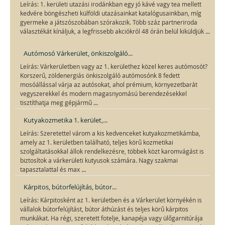
Leírás: 1. kerületi utazási irodánkban egy jó kávé vagy tea mellett
kedvére böngészheti külföldi utazásainkat katalógusainkban, míg
gyermeke a játszószobában szórakozik. Több száz partneriroda
...
választékát kínáljuk, a legfrissebb akciókról 48 órán belül kiküldjük
Autómosó Várkerület, önkiszolgáló...
Leírás: Várkerületben vagy az 1. kerülethez közel keres autómosót?
Korszerű, zöldenergiás önkiszolgáló autómosónk 8 fedett
mosóállással várja az autósokat, ahol prémium, környezetbarát
vegyszerekkel és modern magasnyomású berendezésekkel
...
tisztíthatja meg gépjármű
Kutyakozmetika 1. kerület,...
Leírás: Szeretettel várom a kis kedvenceket kutyakozmetikámba,
amely az 1. kerületben található, teljes körű kozmetikai
szolgáltatásokkal állok rendelkezésre, többek közt karomvágást is
biztosítok a várkerületi kutyusok számára. Nagy szakmai
...
tapasztalattal és max
Kárpitos, bútorfelújítás, bútor...
Leírás: Kárpitosként az 1. kerületben és a Várkerület környékén is
vállalok bútorfelújítást, bútor áthúzást és teljes körű kárpitos
munkákat. Ha régi, szeretett fotelje, kanapéja vagy ülőgarnitúrája