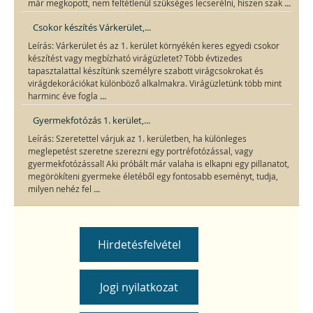
...
már megkopott, nem feltétlenül szükséges lecserélni, hiszen szak
Csokor készítés Várkerület,...
Leírás: Várkerület és az 1. kerület környékén keres egyedi csokor
készítést vagy megbízható virágüzletet? Több évtizedes
tapasztalattal készítünk személyre szabott virágcsokrokat és
virágdekorációkat különböző alkalmakra. Virágüzletünk több mint
...
harminc éve fogla
Gyermekfotózás 1. kerület,...
Leírás: Szeretettel várjuk az 1. kerületben, ha különleges
meglepetést szeretne szerezni egy portréfotózással, vagy
gyermekfotózással! Aki próbált már valaha is elkapni egy pillanatot,
megörökíteni gyermeke életéből egy fontosabb eseményt, tudja,
...
milyen nehéz fel
Hirdetésfelvétel
Jogi nyilatkozat