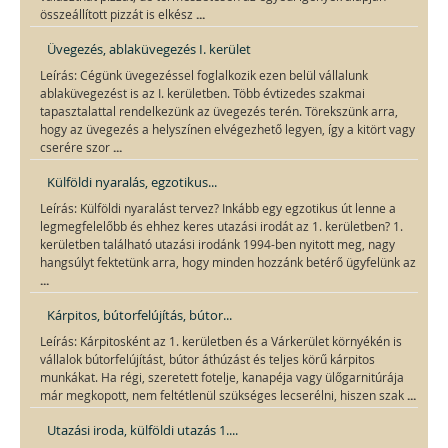
...
összeállított pizzát is elkész
Üvegezés, ablaküvegezés I. kerület
Leírás: Cégünk üvegezéssel foglalkozik ezen belül vállalunk
ablaküvegezést is az I. kerületben. Több évtizedes szakmai
tapasztalattal rendelkezünk az üvegezés terén. Törekszünk arra,
hogy az üvegezés a helyszínen elvégezhető legyen, így a kitört vagy
...
cserére szor
Külföldi nyaralás, egzotikus...
Leírás: Külföldi nyaralást tervez? Inkább egy egzotikus út lenne a
legmegfelelőbb és ehhez keres utazási irodát az 1. kerületben? 1.
kerületben található utazási irodánk 1994-ben nyitott meg, nagy
hangsúlyt fektetünk arra, hogy minden hozzánk betérő ügyfelünk az
...
Kárpitos, bútorfelújítás, bútor...
Leírás: Kárpitosként az 1. kerületben és a Várkerület környékén is
vállalok bútorfelújítást, bútor áthúzást és teljes körű kárpitos
munkákat. Ha régi, szeretett fotelje, kanapéja vagy ülőgarnitúrája
...
már megkopott, nem feltétlenül szükséges lecserélni, hiszen szak
Utazási iroda, külföldi utazás 1....