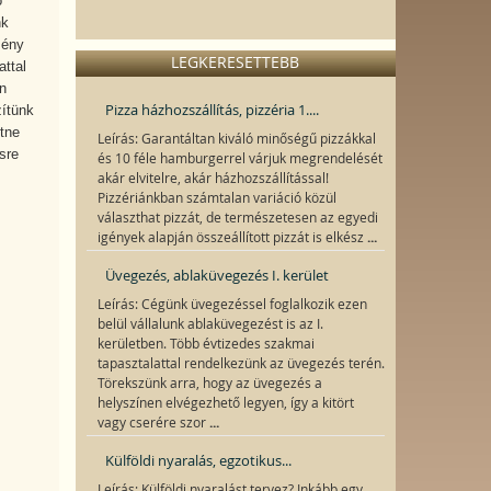
ó
nk
mény
LEGKERESETTEBB
attal
n
Pizza házhozszállítás, pizzéria 1....
ítünk
tne
Leírás: Garantáltan kiváló minőségű pizzákkal
sre
és 10 féle hamburgerrel várjuk megrendelését
akár elvitelre, akár házhozszállítással!
Pizzériánkban számtalan variáció közül
választhat pizzát, de természetesen az egyedi
...
igények alapján összeállított pizzát is elkész
Üvegezés, ablaküvegezés I. kerület
Leírás: Cégünk üvegezéssel foglalkozik ezen
belül vállalunk ablaküvegezést is az I.
kerületben. Több évtizedes szakmai
tapasztalattal rendelkezünk az üvegezés terén.
Törekszünk arra, hogy az üvegezés a
helyszínen elvégezhető legyen, így a kitört
...
vagy cserére szor
Külföldi nyaralás, egzotikus...
Leírás: Külföldi nyaralást tervez? Inkább egy