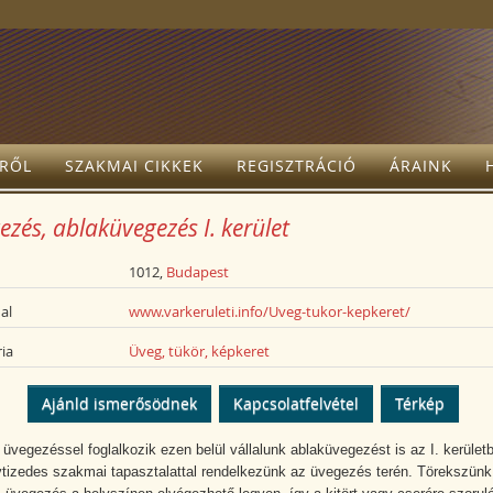
TRŐL
SZAKMAI CIKKEK
REGISZTRÁCIÓ
ÁRAINK
zés, ablaküvegezés I. kerület
1012,
Budapest
al
www.varkeruleti.info/Uveg-tukor-kepkeret/
ia
Üveg, tükör, képkeret
Ajánld ismerősödnek
Kapcsolatfelvétel
Térkép
üvegezéssel foglalkozik ezen belül vállalunk ablaküvegezést is az I. kerület
tizedes szakmai tapasztalattal rendelkezünk az üvegezés terén. Törekszünk 