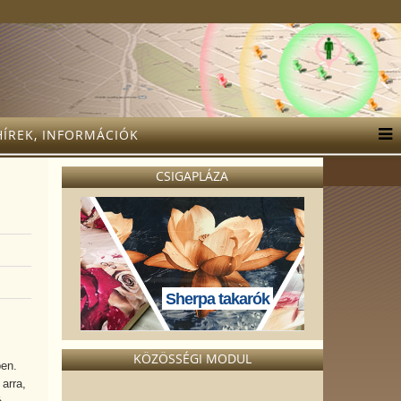
HÍREK, INFORMÁCIÓK
CSIGAPLÁZA
Sherpa takarók
KÖZÖSSÉGI MODUL
ben.
arra,