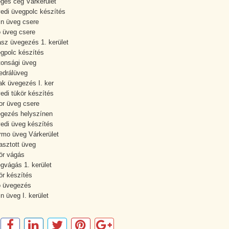
ges cég Várkerület
edi üvegpolc készítés
rin üveg csere
ó üveg csere
asz üvegezés 1. kerület
gpolc készítés
tonsági üveg
edrálüveg
ak üvegezés I. ker
edi tükör készítés
or üveg csere
gezés helyszínen
edi üveg készítés
rmo üveg Várkerület
asztott üveg
ör vágás
gvágás 1. kerület
ör készítés
ó üvegezés
rin üveg I. kerület