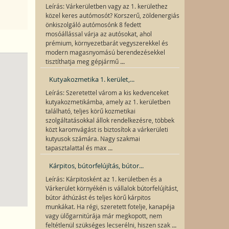
Leírás: Várkerületben vagy az 1. kerülethez
közel keres autómosót? Korszerű, zöldenergiás
önkiszolgáló autómosónk 8 fedett
mosóállással várja az autósokat, ahol
prémium, környezetbarát vegyszerekkel és
modern magasnyomású berendezésekkel
...
tisztíthatja meg gépjármű
Kutyakozmetika 1. kerület,...
Leírás: Szeretettel várom a kis kedvenceket
kutyakozmetikámba, amely az 1. kerületben
található, teljes körű kozmetikai
szolgáltatásokkal állok rendelkezésre, többek
közt karomvágást is biztosítok a várkerületi
kutyusok számára. Nagy szakmai
...
tapasztalattal és max
Kárpitos, bútorfelújítás, bútor...
Leírás: Kárpitosként az 1. kerületben és a
Várkerület környékén is vállalok bútorfelújítást,
bútor áthúzást és teljes körű kárpitos
munkákat. Ha régi, szeretett fotelje, kanapéja
vagy ülőgarnitúrája már megkopott, nem
...
feltétlenül szükséges lecserélni, hiszen szak