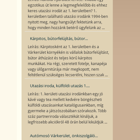
egzotikus út lenne a legmegfelelőbb és ehhez
keres utazási irodát az 1. kerületben? 1.
kerületben található utazási irodánk 1994-ben
nyitott meg, nagy hangsúlyt fektetünk arra,
...
hogy minden hozzánk betérő ügyfelünk az
Kárpitos, bútorfelújítás, bútor...
Leírás: Kárpitosként az 1. kerületben és a
Várkerület környékén is vállalok bútorfelújítást,
bútor áthúzást és teljes körű kárpitos
munkákat. Ha régi, szeretett fotelje, kanapéja
vagy ülőgarnitúrája már megkopott, nem
...
feltétlenül szükséges lecserélni, hiszen szak
Utazási iroda, külföldi utazás 1....
Leírás: 1. kerületi utazási irodánkban egy jó
kávé vagy tea mellett kedvére böngészheti
külföldi utazásainkat katalógusainkban, míg
gyermeke a játszószobában szórakozik. Több
száz partneriroda választékát kínáljuk, a
...
legfrissebb akciókról 48 órán belül kiküldjük
Autómosó Várkerület, önkiszolgáló...