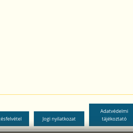
Adatvédelmi
ésfelvétel
Jogi nyilatkozat
tájékoztató