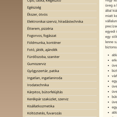
Cipő, táska, kiegészítő
hogy az
üveg a 
Egészség
által k
Ékszer, ötvös
miatt k
Elektronikai szerviz, híradástechnika
vállalu
precíze
Étterem, pizzéria
egyedi 
Fogorvos, fogászat
egy stí
lenne s
Földmunka, konténer
biztons
Fotó, játék, ajándék
abl
Fürdőszoba, szaniter
erk
Gumiszerviz
üve
Gyógyszertár, patika
biz
vár
Ingatlan, ingatlaniroda
egy
Irodatechnika
üve
Kárpitos, bútorfelújítás
üve
bút
Kerékpár szaküzlet, szerviz
üve
Kisállatkozmetika
egy
abl
Költöztetés, fuvarozás