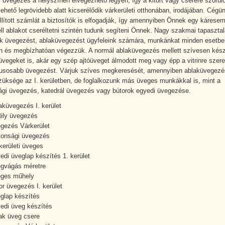
 üvegezés a helyszínen elvégezhető legyen, így a kitört vagy cserére szorul
lehető legrövidebb alatt kicserélődik várkerületi otthonában, irodájában. Cégü
iállított számlát a biztosítók is elfogadják, így amennyiben Önnek egy kárese
ell ablakot cseréltetni szintén tudunk segíteni Önnek. Nagy szakmai tapasztal
nk üvegezést, ablaküvegezést ügyfeleink számára, munkánkat minden esetbe
n és megbízhatóan végezzük. A normál ablaküvegezés mellett szívesen kész
üvegeket is, akár egy szép ajtóüveget álmodott meg vagy épp a vitrinre szere
lusosabb üvegezést. Várjuk szíves megkeresését, amennyiben ablaküvegezé
züksége az I. kerületben, de foglalkozunk más üveges munkákkal is, mint a
ági üvegezés, katedrál üvegezés vagy bútorok egyedi üvegezése.
aküvegezés I. kerület
ély üvegezés
gezés Várkerület
tonsági üvegezés
kerületi üveges
edi üveglap készítés 1. kerület
gvágás méretre
ges műhely
or üvegezés I. kerület
glap készítés
edi üveg készítés
ak üveg csere