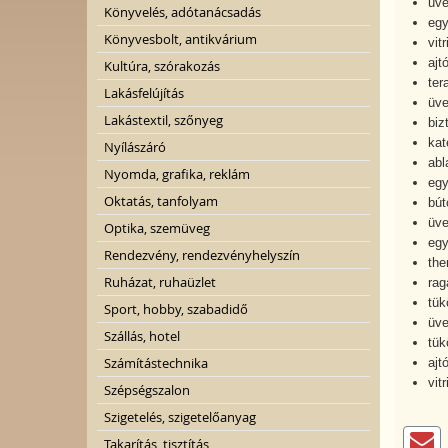
üve
Könyvelés, adótanácsadás
egy
Könyvesbolt, antikvárium
vit
ajt
Kultúra, szórakozás
ter
Lakásfelújítás
üve
Lakástextil, szőnyeg
biz
kat
Nyílászáró
abl
Nyomda, grafika, reklám
egy
Oktatás, tanfolyam
bút
üve
Optika, szemüveg
egy
Rendezvény, rendezvényhelyszín
the
Ruházat, ruhaüzlet
rag
tük
Sport, hobby, szabadidő
üve
Szállás, hotel
tük
Számítástechnika
ajt
vit
Szépségszalon
Szigetelés, szigetelőanyag
Takarítás, tisztítás