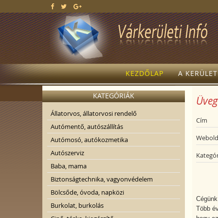
KEZDŐLAP
A KERÜLE
KATEGÓRIÁK
Üvege
Állatorvos, állatorvosi rendelő
Cím
Autómentő, autószállítás
Webold
Autómosó, autókozmetika
Autószerviz
Kategór
Baba, mama
Biztonságtechnika, vagyonvédelem
Bölcsőde, óvoda, napközi
Cégünk 
Burkolat, burkolás
Több év