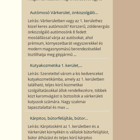
Autómosó Várkerület, önkiszolgáló...
Leírás: Várkerületben vagy az 1. kerülethez
közel keres autómosót? Korszerű, zöldenergiás
önkiszolgáló autómosónk 8 fedett
mosóállással várja az autósokat, ahol
prémium, környezetbarát vegyszerekkel és
modern magasnyomású berendezésekkel
...
tisztíthatja meg gépjármű
Kutyakozmetika 1. kerület,...
Leírás: Szeretettel várom a kis kedvenceket
kutyakozmetikámba, amely az 1. kerületben
található, teljes körű kozmetikai
szolgáltatásokkal állok rendelkezésre, többek
közt karomvágást is biztosítok a várkerületi
kutyusok számára. Nagy szakmai
...
tapasztalattal és max
Kárpitos, bútorfelújítás, bútor...
Leírás: Kárpitosként az 1. kerületben és a
Várkerület környékén is vállalok bútorfelújítást,
bútor áthúzást és teljes körű kárpitos