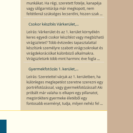
munkákat. Ha régi, szeretett fotelje, kanapéja
vagy ülőgarnitúrája már megkopott, nem
...
feltétlenül szükséges lecserélni, hiszen szak
Csokor készítés Várkerület,...
Leírás: Várkerület és az 1. kerület környékén
keres egyedi csokor készítést vagy megbízható
virágüzletet? Több évtizedes tapasztalattal
készítünk személyre szabott virágcsokrokat és
virágdekorációkat különböző alkalmakra.
...
Virágüzletünk több mint harminc éve fogla
Gyermekfotózás 1. kerület,...
Leírás: Szeretettel várjuk az 1. kerületben, ha
különleges meglepetést szeretne szerezni egy
portréfotózással, vagy gyermekfotózással! Aki
próbált már valaha is elkapni egy pillanatot,
megörökíteni gyermeke életéből egy
...
fontosabb eseményt, tudja, milyen nehéz fel