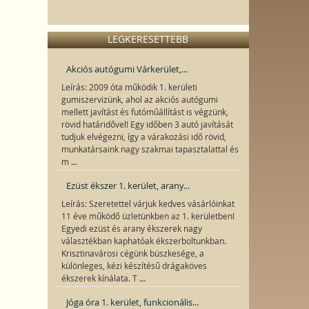
LEGKERESETTEBB
Akciós autógumi Várkerület,...
Leírás: 2009 óta működik 1. kerületi
gumiszervizünk, ahol az akciós autógumi
mellett javítást és futóműállítást is végzünk,
rövid határidővel! Egy időben 3 autó javítását
tudjuk elvégezni, így a várakozási idő rövid,
munkatársaink nagy szakmai tapasztalattal és
...
m
Ezüst ékszer 1. kerület, arany...
Leírás: Szeretettel várjuk kedves vásárlóinkat
11 éve működő üzletünkben az 1. kerületben!
Egyedi ezüst és arany ékszerek nagy
választékban kaphatóak ékszerboltunkban.
Krisztinavárosi cégünk büszkesége, a
különleges, kézi készítésű drágaköves
...
ékszerek kínálata. T
Jóga óra 1. kerület, funkcionális...