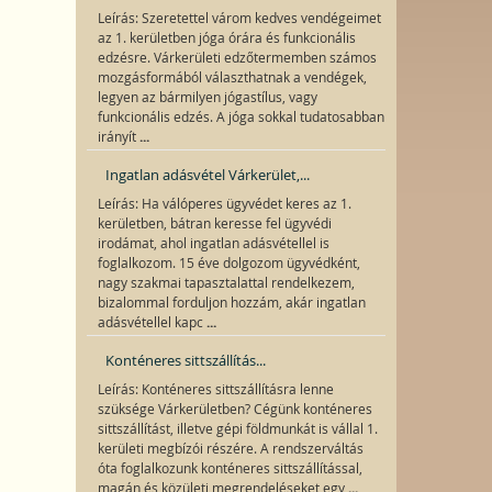
Leírás: Szeretettel várom kedves vendégeimet
az 1. kerületben jóga órára és funkcionális
edzésre. Várkerületi edzőtermemben számos
mozgásformából választhatnak a vendégek,
legyen az bármilyen jógastílus, vagy
funkcionális edzés. A jóga sokkal tudatosabban
...
irányít
Ingatlan adásvétel Várkerület,...
Leírás: Ha válóperes ügyvédet keres az 1.
kerületben, bátran keresse fel ügyvédi
irodámat, ahol ingatlan adásvétellel is
foglalkozom. 15 éve dolgozom ügyvédként,
nagy szakmai tapasztalattal rendelkezem,
bizalommal forduljon hozzám, akár ingatlan
...
adásvétellel kapc
Konténeres sittszállítás...
Leírás: Konténeres sittszállításra lenne
szüksége Várkerületben? Cégünk konténeres
sittszállítást, illetve gépi földmunkát is vállal 1.
kerületi megbízói részére. A rendszerváltás
óta foglalkozunk konténeres sittszállítással,
...
magán és közületi megrendeléseket egy