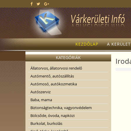
KEZDŐLAP
A KERÜLE
KATEGÓRIÁK
Irod
Állatorvos, állatorvosi rendelő
Autómentő, autószállítás
Autómosó, autókozmetika
Autószerviz
Baba, mama
Biztonságtechnika, vagyonvédelem
Bölcsőde, óvoda, napközi
Burkolat, burkolás