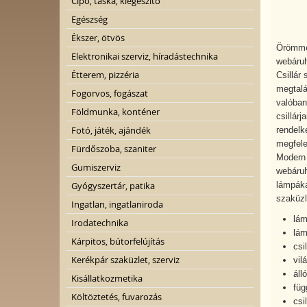
Cipő, táska, kiegészítő
Egészség
Ékszer, ötvös
Örömmel
Elektronikai szerviz, híradástechnika
webáruh
Étterem, pizzéria
Csillár
megtalá
Fogorvos, fogászat
valóban
Földmunka, konténer
csillárj
Fotó, játék, ajándék
rendelk
megfele
Fürdőszoba, szaniter
Modern 
Gumiszerviz
webáruh
lámpákat
Gyógyszertár, patika
szaküzl
Ingatlan, ingatlaniroda
lám
Irodatechnika
lá
Kárpitos, bútorfelújítás
csi
Kerékpár szaküzlet, szerviz
vil
áll
Kisállatkozmetika
füg
Költöztetés, fuvarozás
csil