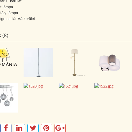
ikar 1. kerület
t lámpa
stály lámpa
ign csillár Várkerület
 (8)