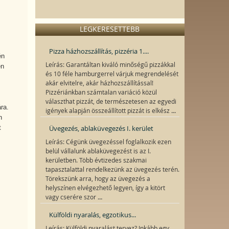
LEGKERESETTEBB
Pizza házhozszállítás, pizzéria 1....
én
Leírás: Garantáltan kiváló minőségű pizzákkal
en
és 10 féle hamburgerrel várjuk megrendelését
akár elvitelre, akár házhozszállítással!
Pizzériánkban számtalan variáció közül
választhat pizzát, de természetesen az egyedi
ra.
...
igények alapján összeállított pizzát is elkész
n
t
Üvegezés, ablaküvegezés I. kerület
Leírás: Cégünk üvegezéssel foglalkozik ezen
belül vállalunk ablaküvegezést is az I.
kerületben. Több évtizedes szakmai
tapasztalattal rendelkezünk az üvegezés terén.
Törekszünk arra, hogy az üvegezés a
helyszínen elvégezhető legyen, így a kitört
...
vagy cserére szor
Külföldi nyaralás, egzotikus...
Leírás: Külföldi nyaralást tervez? Inkább egy