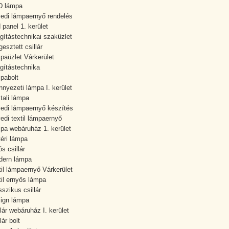
D lámpa
edi lámpaernyő rendelés
 panel 1. kerület
ágítástechnikai szaküzlet
gesztett csillár
paüzlet Várkerület
ágítástechnika
pabolt
nyezeti lámpa I. kerület
tali lámpa
edi lámpaernyő készítés
edi textil lámpaernyő
pa webáruház 1. kerület
téri lámpa
ós csillár
ern lámpa
til lámpaernyő Várkerület
til ernyős lámpa
sszikus csillár
ign lámpa
llár webáruház I. kerület
lár bolt