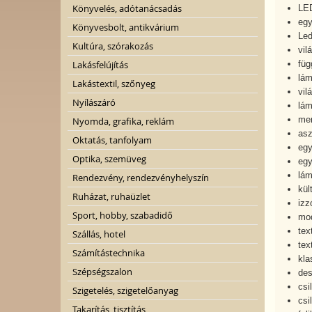
Könyvelés, adótanácsadás
LE
egy
Könyvesbolt, antikvárium
Led
Kultúra, szórakozás
vil
füg
Lakásfelújítás
lám
Lakástextil, szőnyeg
vil
Nyílászáró
lám
men
Nyomda, grafika, reklám
asz
Oktatás, tanfolyam
egy
Optika, szemüveg
egy
lám
Rendezvény, rendezvényhelyszín
kül
Ruházat, ruhaüzlet
izz
Sport, hobby, szabadidő
mod
tex
Szállás, hotel
tex
Számítástechnika
kla
Szépségszalon
des
csi
Szigetelés, szigetelőanyag
csil
Takarítás, tisztítás