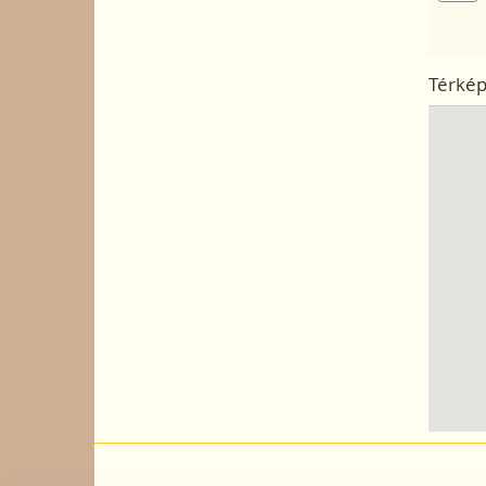
Térké