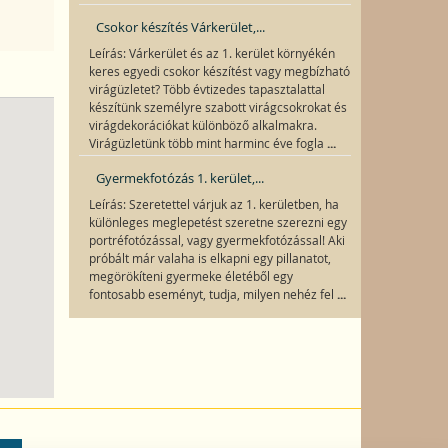
Csokor készítés Várkerület,...
Leírás: Várkerület és az 1. kerület környékén
keres egyedi csokor készítést vagy megbízható
virágüzletet? Több évtizedes tapasztalattal
készítünk személyre szabott virágcsokrokat és
virágdekorációkat különböző alkalmakra.
...
Virágüzletünk több mint harminc éve fogla
Gyermekfotózás 1. kerület,...
Leírás: Szeretettel várjuk az 1. kerületben, ha
különleges meglepetést szeretne szerezni egy
portréfotózással, vagy gyermekfotózással! Aki
próbált már valaha is elkapni egy pillanatot,
megörökíteni gyermeke életéből egy
...
fontosabb eseményt, tudja, milyen nehéz fel