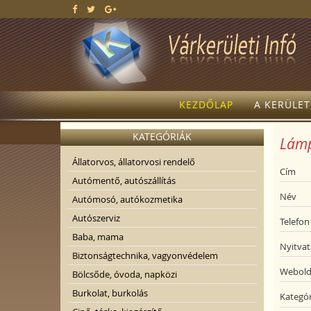
KEZDŐLAP
A KERÜLE
KATEGÓRIÁK
Lámpa
Állatorvos, állatorvosi rendelő
Cím
Autómentő, autószállítás
Név
Autómosó, autókozmetika
Autószerviz
Telefon
Baba, mama
Nyitvat
Biztonságtechnika, vagyonvédelem
Webold
Bölcsőde, óvoda, napközi
Burkolat, burkolás
Kategór