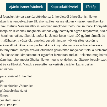
Ajánld ismerősödnek
Kapcsolatfelvétel
Térkép
 fogadjuk lámpa szaküzletünkbe az 1. kerületből érkezőket is, illetve
ázunk is rendelkezésre áll, ahol széles választékban kínáljuk termékeinket.
 szaküzletünk Várkerületből is könnyen megközelíthető, nálunk bárki könnyed
lhatja az ízlésének megfelelő lámpát vagy bármilyen egyéb fényforrást, hisz
 hatalmas választékot biztosítunk. Üzletünkben közel 100 gyártó lámpáit és
ait találhatják a vásárlók, emellett egyedi lámpaernyő készítés esetén is
ezésre állunk. Akár a nappaliba, akár a konyhába vagy az udvarra keresi a
lő fényforrást, lámpa szaküzletünkben garantáltan megoldást talál a problémá
és klasszikus lámpatesteket egyaránt biztosítani tudunk, tekintse meg bátra
ázunkat, ahol megtalálhatja, illetve meg is rendelheti az általunk forgalmazot
 és csillárokat. Várjuk szeretettel várkerületi vásárlóinkat is csillár
etünkben!
pa szaküzlet 1. kerület
mpa
llár szaküzlet Várkerület
ágítástechnikai üzlet
ólámpa
gesztett lámpa
lár I. kerület