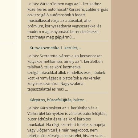
Leírás: Várkerületben vagy az 1. kerülethez
közel keres autómosót? Korszerű, zöldenergiás
önkiszolgáló autómosónk 8 fedett
mosóállással várja az autósokat, ahol
prémium, környezetbarát vegyszerekkel és
modern magasnyomású berendezésekkel
...
tisztíthatja meg gépjármű
Kutyakozmetika 1. kerület,...
Leírás: Szeretettel várom a kis kedvenceket
kutyakozmetikámba, amely az 1. kerületben
található, teljes körű kozmetikai
szolgáltatásokkal állok rendelkezésre, többek
közt karomvágást is biztosítok a várkerületi
kutyusok számára. Nagy szakmai
...
tapasztalattal és max
Kárpitos, bútorfelújítás, bútor...
Leírás: Kárpitosként az 1. kerületben és a
Várkerület környékén is vállalok bútorfelújítást,
bútor áthúzást és teljes körű kárpitos
munkákat. Ha régi, szeretett fotelje, kanapéja
vagy ülőgarnitúrája már megkopott, nem
...
feltétlenül szükséges lecserélni, hiszen szak