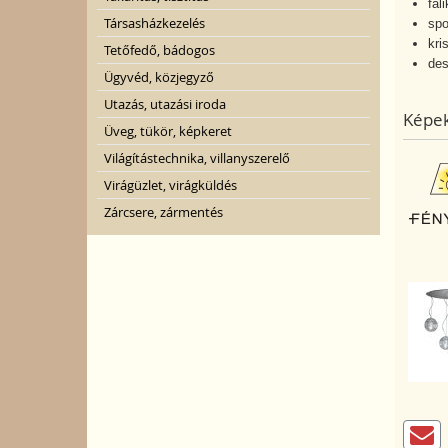
fal
Társasházkezelés
spo
kri
Tetőfedő, bádogos
des
Ügyvéd, közjegyző
Utazás, utazási iroda
Képek
Üveg, tükör, képkeret
Világítástechnika, villanyszerelő
Virágüzlet, virágküldés
Zárcsere, zármentés