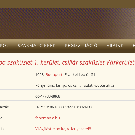
TRŐL
SZAKMAI CIKKEK
REGISZTRÁCIÓ
ÁRAINK
 szaküzlet 1. kerület, csillár szaküzlet Várkerület
1023,
Budapest
, Frankel Leó út 51.
Fénymánia lámpa és csillár üzlet, webáruház
06-1/783-8868
artás
H-P: 10:00-18:00, Szo: 10:00-14:00
al
fenymania.hu
ia
Világítástechnika, villanyszerelő