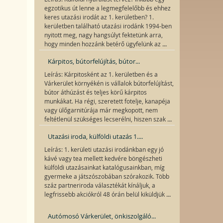
egzotikus út lenne a legmegfelelőbb és ehhez
keres utazási irodát az 1. kerületben? 1.
kerületben található utazási irodánk 1994-ben
nyitott meg, nagy hangsúlyt fektetünk arra,
...
hogy minden hozzánk betérő ügyfelünk az
Kárpitos, bútorfelújítás, bútor...
Leírás: Kárpitosként az 1. kerületben és a
Várkerület környékén is vállalok bútorfelújítást,
bútor áthúzást és teljes körű kárpitos
munkákat. Ha régi, szeretett fotelje, kanapéja
vagy ülőgarnitúrája már megkopott, nem
...
feltétlenül szükséges lecserélni, hiszen szak
Utazási iroda, külföldi utazás 1....
Leírás: 1. kerületi utazási irodánkban egy jó
kávé vagy tea mellett kedvére böngészheti
külföldi utazásainkat katalógusainkban, míg
gyermeke a játszószobában szórakozik. Több
száz partneriroda választékát kínáljuk, a
...
legfrissebb akciókról 48 órán belül kiküldjük
Autómosó Várkerület, önkiszolgáló...