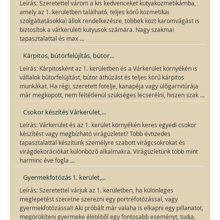
Leírás: Szeretettel várom a kis kedvenceket kutyakozmetikámba,
amely az 1. kerületben található, teljes körű kozmetikai
szolgáltatásokkal állok rendelkezésre, többek közt karomvágást is
biztosítok a várkerületi kutyusok számára. Nagy szakmai
...
tapasztalattal és max
Kárpitos, bútorfelújítás, bútor...
Leírás: Kárpitosként az 1. kerületben és a Várkerület környékén is
vállalok bútorfelújítást, bútor áthúzást és teljes körű kárpitos
munkákat. Ha régi, szeretett fotelje, kanapéja vagy ülőgarnitúrája
...
már megkopott, nem feltétlenül szükséges lecserélni, hiszen szak
Csokor készítés Várkerület,...
Leírás: Várkerület és az 1. kerület környékén keres egyedi csokor
készítést vagy megbízható virágüzletet? Több évtizedes
tapasztalattal készítünk személyre szabott virágcsokrokat és
virágdekorációkat különböző alkalmakra. Virágüzletünk több mint
...
harminc éve fogla
Gyermekfotózás 1. kerület,...
Leírás: Szeretettel várjuk az 1. kerületben, ha különleges
meglepetést szeretne szerezni egy portréfotózással, vagy
gyermekfotózással! Aki próbált már valaha is elkapni egy pillanatot,
megörökíteni gyermeke életéből egy fontosabb eseményt, tudja,