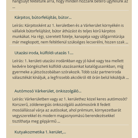
hangsúlyt fektetünk arra, hogy minden hozzánk betérő ügyfelünk az
...
Kárpitos, bútorfelújítás, bútor...
Leírás: Kárpitosként az 1. kerületben és a Várkerület környékén is
vállalok bútorfelújítást, bútor áthúzást és teljes körű kárpitos
munkákat. Ha régi, szeretett fotelje, kanapéja vagy ülőgarnitúrája
...
már megkopott, nem feltétlenül szükséges lecserélni, hiszen szak
Utazási iroda, külföldi utazás 1....
Leírás: 1. kerületi utazási irodánkban egy jó kávé vagy tea mellett
kedvére böngészheti külföldi utazásainkat katalógusainkban, míg
gyermeke a játszószobában szórakozik. Több száz partneriroda
...
választékát kínáljuk, a legfrissebb akciókról 48 órán belül kiküldjük
Autómosó Várkerület, önkiszolgáló...
Leírás: Várkerületben vagy az 1. kerülethez közel keres autómosót?
Korszerű, zöldenergiás önkiszolgáló autómosónk 8 fedett
mosóállással várja az autósokat, ahol prémium, környezetbarát
vegyszerekkel és modern magasnyomású berendezésekkel
...
tisztíthatja meg gépjármű
Kutyakozmetika 1. kerület,...