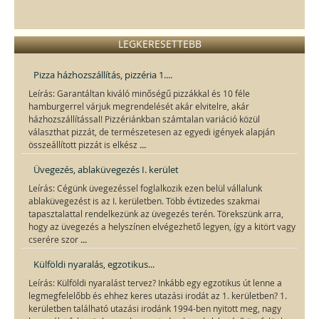
LEGKERESETTEBB
Pizza házhozszállítás, pizzéria 1....
Leírás: Garantáltan kiváló minőségű pizzákkal és 10 féle
hamburgerrel várjuk megrendelését akár elvitelre, akár
házhozszállítással! Pizzériánkban számtalan variáció közül
választhat pizzát, de természetesen az egyedi igények alapján
...
összeállított pizzát is elkész
Üvegezés, ablaküvegezés I. kerület
Leírás: Cégünk üvegezéssel foglalkozik ezen belül vállalunk
ablaküvegezést is az I. kerületben. Több évtizedes szakmai
tapasztalattal rendelkezünk az üvegezés terén. Törekszünk arra,
hogy az üvegezés a helyszínen elvégezhető legyen, így a kitört vagy
...
cserére szor
Külföldi nyaralás, egzotikus...
Leírás: Külföldi nyaralást tervez? Inkább egy egzotikus út lenne a
legmegfelelőbb és ehhez keres utazási irodát az 1. kerületben? 1.
kerületben található utazási irodánk 1994-ben nyitott meg, nagy