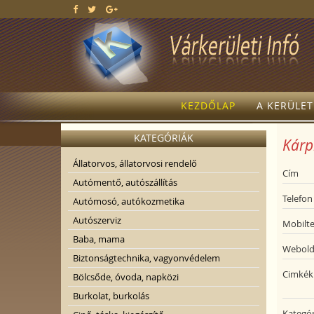
KEZDŐLAP
A KERÜLE
KATEGÓRIÁK
Kárpi
Állatorvos, állatorvosi rendelő
Cím
Autómentő, autószállítás
Telefon
Autómosó, autókozmetika
Autószerviz
Mobilte
Baba, mama
Webold
Biztonságtechnika, vagyonvédelem
Cimkék
Bölcsőde, óvoda, napközi
Burkolat, burkolás
Kategór