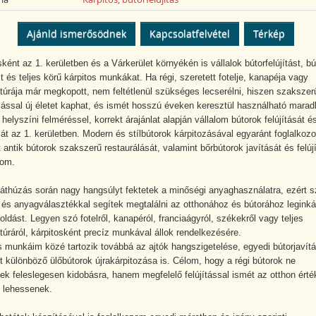
Ajánld ismerősödnek
Kapcsolatfelvétel
Térkép
ként az 1. kerületben és a Várkerület környékén is vállalok bútorfelújítást, bú
t és teljes körű kárpitos munkákat. Ha régi, szeretett fotelje, kanapéja vagy
itúrája már megkopott, nem feltétlenül szükséges lecserélni, hiszen szakszer
zással új életet kaphat, és ismét hosszú éveken keresztül használható marad
 helyszíni felméréssel, korrekt árajánlat alapján vállalom bútorok felújítását é
át az 1. kerületben. Modern és stílbútorok kárpitozásával egyaránt foglalkoz
 antik bútorok szakszerű restaurálását, valamint bőrbútorok javítását és felúj
lom.
 áthúzás során nagy hangsúlyt fektetek a minőségi anyaghasználatra, ezért s
 és anyagválasztékkal segítek megtalálni az otthonához és bútorához legink
oldást. Legyen szó fotelről, kanapéról, franciaágyról, székekről vagy teljes
itúráról, kárpitosként precíz munkával állok rendelkezésére.
s munkáim közé tartozik továbbá az ajtók hangszigetelése, egyedi bútorjavítá
t különböző ülőbútorok újrakárpitozása is. Célom, hogy a régi bútorok ne
nek feleslegesen kidobásra, hanem megfelelő felújítással ismét az otthon érté
i lehessenek.