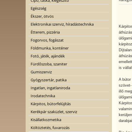
Cipő, táska, kiegészítő
Egészség
Ékszer, ötvös
Elektronikai szerviz, híradástechnika
Kárpitos
Étterem, pizzéria
áthúzás
ülőgarn
Fogorvos, fogászat
kárpito
Földmunka, konténer
Díjtalan
Fotó, játék, ajándék
áthúzás
emellett
Fürdőszoba, szaniter
is válla
Gumiszerviz
A bútor
Gyógyszertár, patika
szövet-
Ingatlan, ingatlaniroda
illő meg
Irodatechnika
ülőgarn
Kárpito
Kárpitos, bútorfelújítás
valamin
Kerékpár szaküzlet, szerviz
kerülje
Kisállatkozmetika
darabja
Költöztetés, fuvarozás