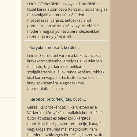
Leírás: Várkerületben vagy az 1. kerülethez
közel keres autómosót? Korszerű, zöldenergiás
önkiszolgáló autómosónk 8 fedett
mosóállással várja az autósokat, ahol
prémium, környezetbarát vegyszerekkel és
modern magasnyomású berendezésekkel
...
tisztíthatja meg gépjármű
Kutyakozmetika 1. kerület,...
Leírás: Szeretettel várom a kis kedvenceket
kutyakozmetikámba, amely az 1. kerületben
található, teljes körű kozmetikai
szolgáltatásokkal állok rendelkezésre, többek
közt karomvágást is biztosítok a várkerületi
kutyusok számára. Nagy szakmai
...
tapasztalattal és max
Kárpitos, bútorfelújítás, bútor...
Leírás: Kárpitosként az 1. kerületben és a
Várkerület környékén is vállalok bútorfelújítást,
bútor áthúzást és teljes körű kárpitos
munkákat. Ha régi, szeretett fotelje, kanapéja
vagy ülőgarnitúrája már megkopott, nem
...
feltétlenül szükséges lecserélni, hiszen szak