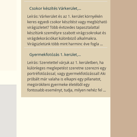
Csokor készítés Várkerület,...
Leírás: Várkerület és az 1. kerület környékén
keres egyedi csokor készítést vagy megbízható
virágüzletet? Több évtizedes tapasztalattal
készítünk személyre szabott virágcsokrokat és
virágdekorációkat különböző alkalmakra.
...
Virágüzletünk több mint harminc éve fogla
Gyermekfotózás 1. kerület,...
Leírás: Szeretettel várjuk az 1. kerületben, ha
különleges meglepetést szeretne szerezni egy
portréfotózással, vagy gyermekfotózással! Aki
próbált már valaha is elkapni egy pillanatot,
megörökíteni gyermeke életéből egy
...
fontosabb eseményt, tudja, milyen nehéz fel