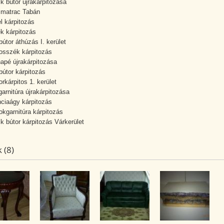
ik bútor újrakárpitozása
 matrac Tabán
el kárpitozás
k kárpitozás
bútor áthúzás I. kerület
osszék kárpitozás
apé újrakárpitozása
bútor kárpitozás
orkárpitos 1. kerület
garnitúra újrakárpitozása
nciaágy kárpitozás
okgarnitúra kárpitozás
ik bútor kárpitozás Várkerület
 (8)