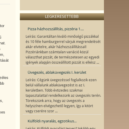
LEGKERESETTEBB
tor
Pizza házhozszállítás, pizzéria 1....
Leírás: Garantáltan kiváló minőségű pizzákkal
ű
és 10 féle hamburgerrel várjuk megrendelését
hat.
akár elvitelre, akár házhozszállítással!
s
Pizzériánkban számtalan variáció közül
om,
választhat pizzát, de természetesen az egyedi
ítását
...
igények alapján összeállított pizzát is elkész
Üvegezés, ablaküvegezés I. kerület
zéles
Leírás: Cégünk üvegezéssel foglalkozik ezen
ább
belül vállalunk ablaküvegezést is az I.
kerületben. Több évtizedes szakmai
tapasztalattal rendelkezünk az üvegezés terén.
s,
Törekszünk arra, hogy az üvegezés a
helyszínen elvégezhető legyen, így a kitört
...
vagy cserére szor
kes
Külföldi nyaralás, egzotikus...
Leírás: Külföldi nyaralást tervez? Inkább egy