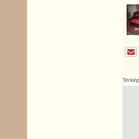
Térké