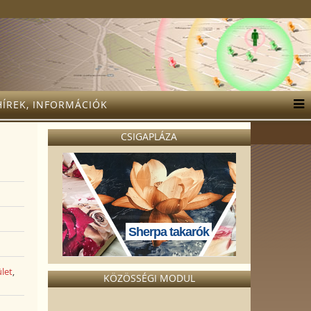
HÍREK, INFORMÁCIÓK
CSIGAPLÁZA
Sherpa takarók
ület
,
KÖZÖSSÉGI MODUL