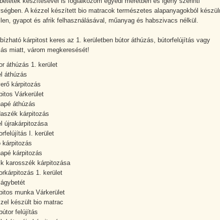
betétek készítésével is foglalkozom egyedi méretben és igény szerinti
égben. A kézzel készített bio matracok természetes alapanyagokból készül
 len, gyapot és afrik felhasználásával, műanyag és habszivacs nélkül.
ízható kárpitost keres az 1. kerületben bútor áthúzás, bútorfelújítás vagy
zás miatt, várom megkeresését!
or áthúzás 1. kerület
el áthúzás
erő kárpitozás
pitos Várkerület
apé áthúzás
daszék kárpitozás
el újrakárpitozása
orfelújítás I. kerület
ó kárpitozás
apé kárpitozás
ik karosszék kárpitozása
orkárpitozás 1. kerület
 ágybetét
pitos munka Várkerület
zel készült bio matrac
bútor felújítás