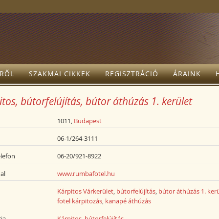
TRŐL
SZAKMAI CIKKEK
REGISZTRÁCIÓ
ÁRAINK
tos, bútorfelújítás, bútor áthúzás 1. kerület
1011,
Budapest
06-1/264-3111
lefon
06-20/921-8922
al
www.rumbafotel.hu
Kárpitos Várkerület
,
bútorfelújítás
,
bútor áthúzás 1. ker
fotel kárpitozás
,
kanapé áthúzás
ia
Kárpitos, bútorfelújítás