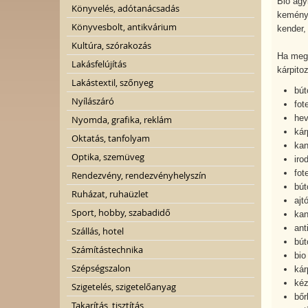
Bio ágy
Könyvelés, adótanácsadás
keménys
Könyvesbolt, antikvárium
kender,
Kultúra, szórakozás
Ha megb
Lakásfelújítás
kárpito
Lakástextil, szőnyeg
bút
Nyílászáró
fot
hev
Nyomda, grafika, reklám
kár
Oktatás, tanfolyam
kan
Optika, szemüveg
iro
fot
Rendezvény, rendezvényhelyszín
bút
Ruházat, ruhaüzlet
ajt
Sport, hobby, szabadidő
kan
ant
Szállás, hotel
bút
Számítástechnika
bio
Szépségszalon
kár
kéz
Szigetelés, szigetelőanyag
bőr
Takarítás, tisztítás