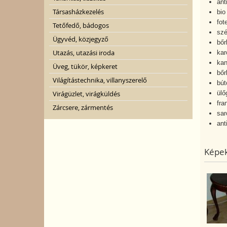
ant
Társasházkezelés
bio
fot
Tetőfedő, bádogos
szé
Ügyvéd, közjegyző
bőr
Utazás, utazási iroda
kar
kan
Üveg, tükör, képkeret
bőr
Világítástechnika, villanyszerelő
bút
ülő
Virágüzlet, virágküldés
fra
Zárcsere, zármentés
sar
ant
Képek