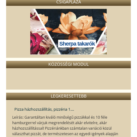
CSIGAPLÁZA
Sherpa takarók
KÖZÖSSÉGI MODUL
LEGKERESETTEBB
Pizza házhozszállítás, pizzéria 1....
Leírás: Garantáltan kiváló minőségű pizzákkal és 10 féle
hamburgerrel várjuk megrendelését akár elvitelre, akár
házhozszállítással! Pizzériánkban számtalan variáció közül
választhat pizzát, de természetesen az egyedi igények alapján