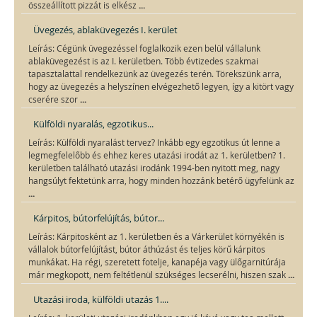
...
összeállított pizzát is elkész
Üvegezés, ablaküvegezés I. kerület
Leírás: Cégünk üvegezéssel foglalkozik ezen belül vállalunk
ablaküvegezést is az I. kerületben. Több évtizedes szakmai
tapasztalattal rendelkezünk az üvegezés terén. Törekszünk arra,
hogy az üvegezés a helyszínen elvégezhető legyen, így a kitört vagy
...
cserére szor
Külföldi nyaralás, egzotikus...
Leírás: Külföldi nyaralást tervez? Inkább egy egzotikus út lenne a
legmegfelelőbb és ehhez keres utazási irodát az 1. kerületben? 1.
kerületben található utazási irodánk 1994-ben nyitott meg, nagy
hangsúlyt fektetünk arra, hogy minden hozzánk betérő ügyfelünk az
...
Kárpitos, bútorfelújítás, bútor...
Leírás: Kárpitosként az 1. kerületben és a Várkerület környékén is
vállalok bútorfelújítást, bútor áthúzást és teljes körű kárpitos
munkákat. Ha régi, szeretett fotelje, kanapéja vagy ülőgarnitúrája
...
már megkopott, nem feltétlenül szükséges lecserélni, hiszen szak
Utazási iroda, külföldi utazás 1....