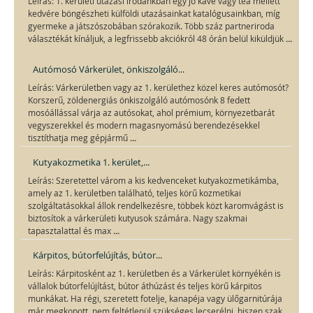
Leírás: 1. kerületi utazási irodánkban egy jó kávé vagy tea mellett
kedvére böngészheti külföldi utazásainkat katalógusainkban, míg
gyermeke a játszószobában szórakozik. Több száz partneriroda
...
választékát kínáljuk, a legfrissebb akciókról 48 órán belül kiküldjük
Autómosó Várkerület, önkiszolgáló...
Leírás: Várkerületben vagy az 1. kerülethez közel keres autómosót?
Korszerű, zöldenergiás önkiszolgáló autómosónk 8 fedett
mosóállással várja az autósokat, ahol prémium, környezetbarát
vegyszerekkel és modern magasnyomású berendezésekkel
...
tisztíthatja meg gépjármű
Kutyakozmetika 1. kerület,...
Leírás: Szeretettel várom a kis kedvenceket kutyakozmetikámba,
amely az 1. kerületben található, teljes körű kozmetikai
szolgáltatásokkal állok rendelkezésre, többek közt karomvágást is
biztosítok a várkerületi kutyusok számára. Nagy szakmai
...
tapasztalattal és max
Kárpitos, bútorfelújítás, bútor...
Leírás: Kárpitosként az 1. kerületben és a Várkerület környékén is
vállalok bútorfelújítást, bútor áthúzást és teljes körű kárpitos
munkákat. Ha régi, szeretett fotelje, kanapéja vagy ülőgarnitúrája
...
már megkopott, nem feltétlenül szükséges lecserélni, hiszen szak