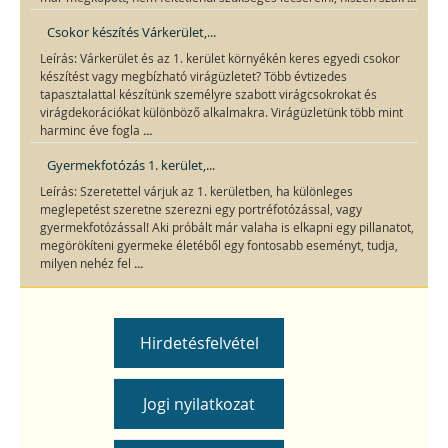
Csokor készítés Várkerület,...
Leírás: Várkerület és az 1. kerület környékén keres egyedi csokor
készítést vagy megbízható virágüzletet? Több évtizedes
tapasztalattal készítünk személyre szabott virágcsokrokat és
virágdekorációkat különböző alkalmakra. Virágüzletünk több mint
...
harminc éve fogla
Gyermekfotózás 1. kerület,...
Leírás: Szeretettel várjuk az 1. kerületben, ha különleges
meglepetést szeretne szerezni egy portréfotózással, vagy
gyermekfotózással! Aki próbált már valaha is elkapni egy pillanatot,
megörökíteni gyermeke életéből egy fontosabb eseményt, tudja,
...
milyen nehéz fel
Hirdetésfelvétel
Jogi nyilatkozat