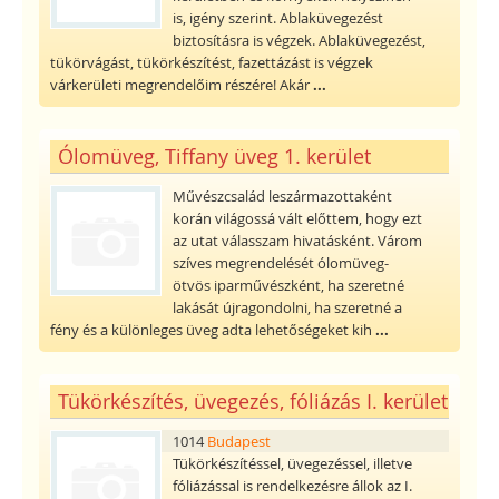
is, igény szerint. Ablaküvegezést
biztosításra is végzek. Ablaküvegezést,
tükörvágást, tükörkészítést, fazettázást is végzek
várkerületi megrendelőim részére! Akár
...
Ólomüveg, Tiffany üveg 1. kerület
Művészcsalád leszármazottaként
korán világossá vált előttem, hogy ezt
az utat válasszam hivatásként. Várom
szíves megrendelését ólomüveg-
ötvös iparművészként, ha szeretné
lakását újragondolni, ha szeretné a
fény és a különleges üveg adta lehetőségeket kih
...
Tükörkészítés, üvegezés, fóliázás I. kerület
1014
Budapest
Tükörkészítéssel, üvegezéssel, illetve
fóliázással is rendelkezésre állok az I.