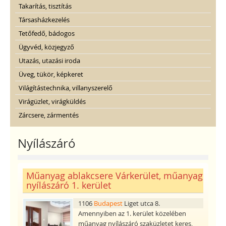
Takarítás, tisztítás
Társasházkezelés
Tetőfedő, bádogos
Ügyvéd, közjegyző
Utazás, utazási iroda
Üveg, tükör, képkeret
Világítástechnika, villanyszerelő
Virágüzlet, virágküldés
Zárcsere, zármentés
Nyílászáró
Műanyag ablakcsere Várkerület, műanyag
nyílászáró 1. kerület
1106
Budapest
Liget utca 8.
Amennyiben az 1. kerület közelében
műanyag nyílászáró szaküzletet keres,