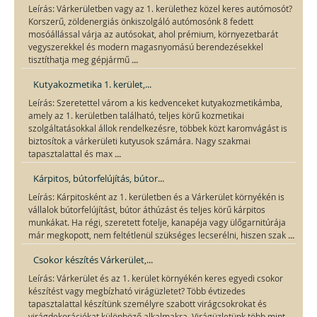
Leírás: Várkerületben vagy az 1. kerülethez közel keres autómosót?
Korszerű, zöldenergiás önkiszolgáló autómosónk 8 fedett
mosóállással várja az autósokat, ahol prémium, környezetbarát
vegyszerekkel és modern magasnyomású berendezésekkel
...
tisztíthatja meg gépjármű
Kutyakozmetika 1. kerület,...
Leírás: Szeretettel várom a kis kedvenceket kutyakozmetikámba,
amely az 1. kerületben található, teljes körű kozmetikai
szolgáltatásokkal állok rendelkezésre, többek közt karomvágást is
biztosítok a várkerületi kutyusok számára. Nagy szakmai
...
tapasztalattal és max
Kárpitos, bútorfelújítás, bútor...
Leírás: Kárpitosként az 1. kerületben és a Várkerület környékén is
vállalok bútorfelújítást, bútor áthúzást és teljes körű kárpitos
munkákat. Ha régi, szeretett fotelje, kanapéja vagy ülőgarnitúrája
...
már megkopott, nem feltétlenül szükséges lecserélni, hiszen szak
Csokor készítés Várkerület,...
Leírás: Várkerület és az 1. kerület környékén keres egyedi csokor
készítést vagy megbízható virágüzletet? Több évtizedes
tapasztalattal készítünk személyre szabott virágcsokrokat és
virágdekorációkat különböző alkalmakra. Virágüzletünk több mint