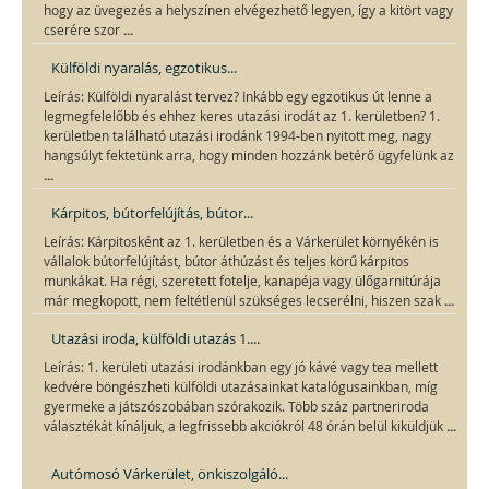
hogy az üvegezés a helyszínen elvégezhető legyen, így a kitört vagy
...
cserére szor
Külföldi nyaralás, egzotikus...
Leírás: Külföldi nyaralást tervez? Inkább egy egzotikus út lenne a
legmegfelelőbb és ehhez keres utazási irodát az 1. kerületben? 1.
kerületben található utazási irodánk 1994-ben nyitott meg, nagy
hangsúlyt fektetünk arra, hogy minden hozzánk betérő ügyfelünk az
...
Kárpitos, bútorfelújítás, bútor...
Leírás: Kárpitosként az 1. kerületben és a Várkerület környékén is
vállalok bútorfelújítást, bútor áthúzást és teljes körű kárpitos
munkákat. Ha régi, szeretett fotelje, kanapéja vagy ülőgarnitúrája
...
már megkopott, nem feltétlenül szükséges lecserélni, hiszen szak
Utazási iroda, külföldi utazás 1....
Leírás: 1. kerületi utazási irodánkban egy jó kávé vagy tea mellett
kedvére böngészheti külföldi utazásainkat katalógusainkban, míg
gyermeke a játszószobában szórakozik. Több száz partneriroda
...
választékát kínáljuk, a legfrissebb akciókról 48 órán belül kiküldjük
Autómosó Várkerület, önkiszolgáló...