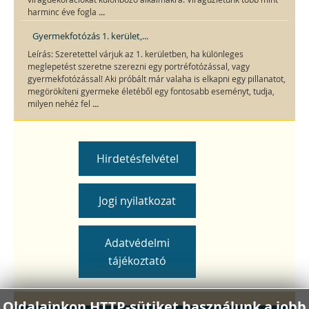
...
harminc éve fogla
Gyermekfotózás 1. kerület,...
Leírás: Szeretettel várjuk az 1. kerületben, ha különleges
meglepetést szeretne szerezni egy portréfotózással, vagy
gyermekfotózással! Aki próbált már valaha is elkapni egy pillanatot,
megörökíteni gyermeke életéből egy fontosabb eseményt, tudja,
...
milyen nehéz fel
Hirdetésfelvétel
Jogi nyilatkozat
Adatvédelmi
tájékoztató
Oldalainkon HTTP-sütiket használunk a jobb