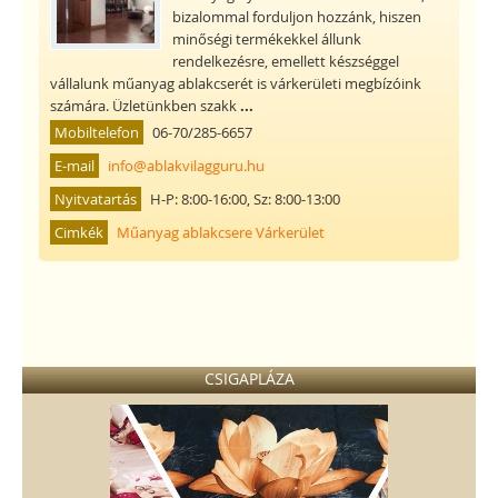
bizalommal forduljon hozzánk, hiszen
minőségi termékekkel állunk
rendelkezésre, emellett készséggel
vállalunk műanyag ablakcserét is várkerületi megbízóink
számára. Üzletünkben szakk
...
Mobiltelefon
06-70/285-6657
E-mail
info@ablakvilagguru.hu
Nyitvatartás
H-P: 8:00-16:00, Sz: 8:00-13:00
Cimkék
Műanyag ablakcsere Várkerület
CSIGAPLÁZA