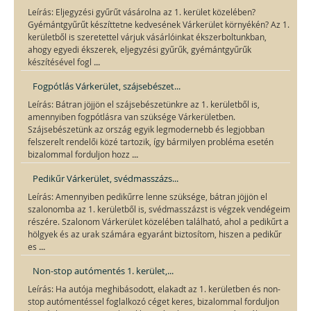
Leírás: Eljegyzési gyűrűt vásárolna az 1. kerület közelében?
Gyémántgyűrűt készíttetne kedvesének Várkerület környékén? Az 1.
kerületből is szeretettel várjuk vásárlóinkat ékszerboltunkban,
ahogy egyedi ékszerek, eljegyzési gyűrűk, gyémántgyűrűk
...
készítésével fogl
Fogpótlás Várkerület, szájsebészet...
Leírás: Bátran jöjjön el szájsebészetünkre az 1. kerületből is,
amennyiben fogpótlásra van szüksége Várkerületben.
Szájsebészetünk az ország egyik legmodernebb és legjobban
felszerelt rendelői közé tartozik, így bármilyen probléma esetén
...
bizalommal forduljon hozz
Pedikűr Várkerület, svédmasszázs...
Leírás: Amennyiben pedikűrre lenne szüksége, bátran jöjjön el
szalonomba az 1. kerületből is, svédmasszázst is végzek vendégeim
részére. Szalonom Várkerület közelében található, ahol a pedikűrt a
hölgyek és az urak számára egyaránt biztosítom, hiszen a pedikűr
...
es
Non-stop autómentés 1. kerület,...
Leírás: Ha autója meghibásodott, elakadt az 1. kerületben és non-
stop autómentéssel foglalkozó céget keres, bizalommal forduljon