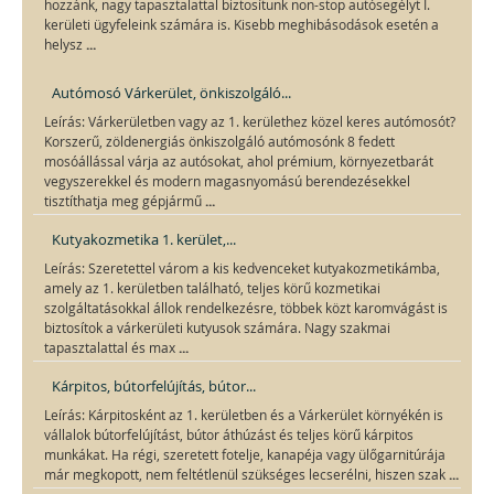
hozzánk, nagy tapasztalattal biztosítunk non-stop autósegélyt I.
kerületi ügyfeleink számára is. Kisebb meghibásodások esetén a
...
helysz
Autómosó Várkerület, önkiszolgáló...
Leírás: Várkerületben vagy az 1. kerülethez közel keres autómosót?
Korszerű, zöldenergiás önkiszolgáló autómosónk 8 fedett
mosóállással várja az autósokat, ahol prémium, környezetbarát
vegyszerekkel és modern magasnyomású berendezésekkel
...
tisztíthatja meg gépjármű
Kutyakozmetika 1. kerület,...
Leírás: Szeretettel várom a kis kedvenceket kutyakozmetikámba,
amely az 1. kerületben található, teljes körű kozmetikai
szolgáltatásokkal állok rendelkezésre, többek közt karomvágást is
biztosítok a várkerületi kutyusok számára. Nagy szakmai
...
tapasztalattal és max
Kárpitos, bútorfelújítás, bútor...
Leírás: Kárpitosként az 1. kerületben és a Várkerület környékén is
vállalok bútorfelújítást, bútor áthúzást és teljes körű kárpitos
munkákat. Ha régi, szeretett fotelje, kanapéja vagy ülőgarnitúrája
...
már megkopott, nem feltétlenül szükséges lecserélni, hiszen szak