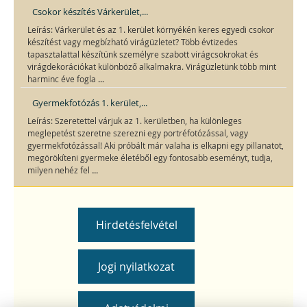
Csokor készítés Várkerület,...
Leírás: Várkerület és az 1. kerület környékén keres egyedi csokor
készítést vagy megbízható virágüzletet? Több évtizedes
tapasztalattal készítünk személyre szabott virágcsokrokat és
virágdekorációkat különböző alkalmakra. Virágüzletünk több mint
...
harminc éve fogla
Gyermekfotózás 1. kerület,...
Leírás: Szeretettel várjuk az 1. kerületben, ha különleges
meglepetést szeretne szerezni egy portréfotózással, vagy
gyermekfotózással! Aki próbált már valaha is elkapni egy pillanatot,
megörökíteni gyermeke életéből egy fontosabb eseményt, tudja,
...
milyen nehéz fel
Hirdetésfelvétel
Jogi nyilatkozat