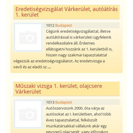
Eredetiségvizsgálat Várkerület, autóátírás
1. kerület
1012
Budapest
Cégünk eredetiségvizsgálattal, illetve
autóátírással is várkerületi ügyfeleink
rendelkezésére áll. Érdemes
ellátogatni hozzánk az 1. kerületből is,
hiszen nagy szakmai tapasztalattal
végezzük az eredetiségvizgsálatot. Az eredetvizsga a
vevő és az eladó sz
...
Műszaki vizsga 1. kerület, olajcsere
Várkerület
1013
Budapest
Autószervizünk 2000. óta várja az
autósokat az I. kerületben, ahol több
éves tapasztalattal, felkészült
munkatársakkal vállalunk akár egy
egyszerű olajcserét, vagy időszakos