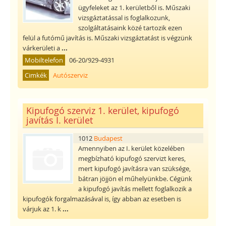
ügyfeleket az 1. kerületből is. Műszaki
vizsgáztatással is foglalkozunk,
szolgáltatásaink közé tartozik ezen
felül a futómű javítás is. Műszaki vizsgáztatást is végzünk
várkerületi a
...
Mobiltelefon
06-20/929-4931
Cimkék
Autószerviz
Kipufogó szerviz 1. kerület, kipufogó
javítás I. kerület
1012
Budapest
Amennyiben az I. kerület közelében
megbízható kipufogó szervizt keres,
mert kipufogó javításra van szüksége,
bátran jöjjön el műhelyünkbe. Cégünk
a kipufogó javítás mellett foglalkozik a
kipufogók forgalmazásával is, így abban az esetben is
várjuk az 1. k
...