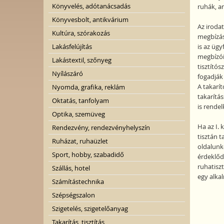
Könyvelés, adótanácsadás
ruhák, an
Könyvesbolt, antikvárium
Az irodat
Kultúra, szórakozás
megbízás 
Lakásfelújítás
is az ügy
megbízóik
Lakástextil, szőnyeg
tisztítós
Nyílászáró
fogadják
A takarít
Nyomda, grafika, reklám
takarítás
Oktatás, tanfolyam
is rendel
Optika, szemüveg
Ha az I. 
Rendezvény, rendezvényhelyszín
tisztán t
Ruházat, ruhaüzlet
oldalunko
Sport, hobby, szabadidő
érdeklődő
ruhatiszt
Szállás, hotel
egy alkal
Számítástechnika
Szépségszalon
Szigetelés, szigetelőanyag
Takarítás, tisztítás