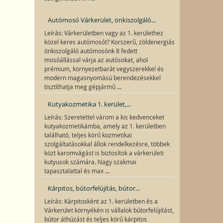
Autómosó Várkerület, önkiszolgáló...
Leírás: Várkerületben vagy az 1. kerülethez
közel keres autómosót? Korszerű, zöldenergiás
önkiszolgáló autómosónk 8 fedett
mosóállással várja az autósokat, ahol
prémium, környezetbarát vegyszerekkel és
modern magasnyomású berendezésekkel
...
tisztíthatja meg gépjármű
Kutyakozmetika 1. kerület,...
Leírás: Szeretettel várom a kis kedvenceket
kutyakozmetikámba, amely az 1. kerületben
található, teljes körű kozmetikai
szolgáltatásokkal állok rendelkezésre, többek
közt karomvágást is biztosítok a várkerületi
kutyusok számára. Nagy szakmai
...
tapasztalattal és max
Kárpitos, bútorfelújítás, bútor...
Leírás: Kárpitosként az 1. kerületben és a
Várkerület környékén is vállalok bútorfelújítást,
bútor áthúzást és teljes körű kárpitos