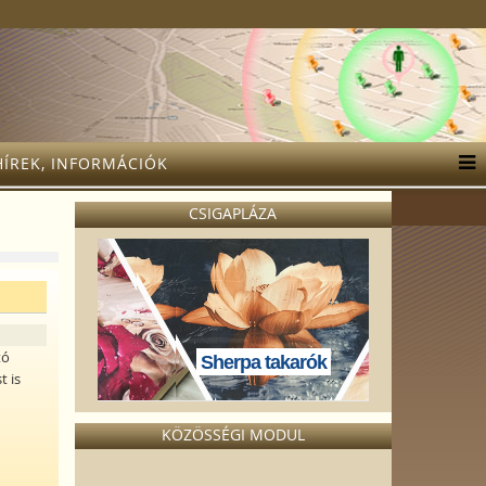
HÍREK, INFORMÁCIÓK
CSIGAPLÁZA
tó
Sherpa takarók
t is
KÖZÖSSÉGI MODUL