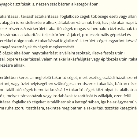
yagok tisztítását is, nézzen szét bátran a kategóriában.
akarítással, társasháztakarítással foglalkozó cégek többsége eseti vagy álla
alapján is rendelkezésre állnak, általában vállalnak heti, havi, de akár napi t
felek részére. A várkerületi takarító cégek magas színvonalon biztosítanak ta
 számára, a takarítást teljes körűen látják el, professzionális gépekkel és
zerekkel dolgoznak. A takarítással foglalkozó I. kerületi cégek egyaránt készs
 magánszemélyek és cégek megkeresését.
ó cégek általában nagytakarítást is vállalni szoktak, illetve festés utáni
sal, pipere takarítással, valamint akár lakásfelújítás vagy építkezés utáni taka
kezésre állnak.
kerületben keresi a megfelelő takarító céget, mert esetleg családi házát szere
artani, vagy üzlethelyiségében szükséges a rendszeres takarítás, bátran néz
n található cégek bemutatkozását! A takarító cégek közt olyat is találhatna
k, melyek társasházak vagy irodaházak takarítását is vállalják, ezen felül
ítással foglalkozó cégeket is találhatnak a kategóriában, így ha az ágynemű 
mi ruha szorul tisztításra, tekintse meg bátran a Takarítás, tisztítás kategóriá