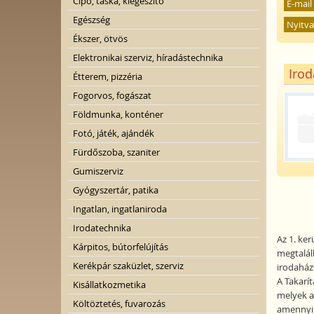
Cipő, táska, kiegészítő
E-mail
Egészség
Nyitva
Ékszer, ötvös
Elektronikai szerviz, híradástechnika
Irod
Étterem, pizzéria
Fogorvos, fogászat
Földmunka, konténer
Fotó, játék, ajándék
Fürdőszoba, szaniter
Gumiszerviz
Gyógyszertár, patika
Ingatlan, ingatlaniroda
Irodatechnika
Az 1. ke
Kárpitos, bútorfelújítás
megtalálh
Kerékpár szaküzlet, szerviz
irodaházt
A Takarít
Kisállatkozmetika
melyek az
Költöztetés, fuvarozás
amennyibe