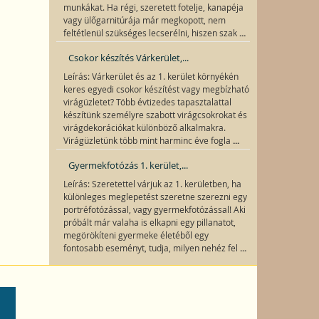
munkákat. Ha régi, szeretett fotelje, kanapéja
vagy ülőgarnitúrája már megkopott, nem
...
feltétlenül szükséges lecserélni, hiszen szak
Csokor készítés Várkerület,...
Leírás: Várkerület és az 1. kerület környékén
keres egyedi csokor készítést vagy megbízható
virágüzletet? Több évtizedes tapasztalattal
készítünk személyre szabott virágcsokrokat és
virágdekorációkat különböző alkalmakra.
...
Virágüzletünk több mint harminc éve fogla
Gyermekfotózás 1. kerület,...
Leírás: Szeretettel várjuk az 1. kerületben, ha
különleges meglepetést szeretne szerezni egy
portréfotózással, vagy gyermekfotózással! Aki
próbált már valaha is elkapni egy pillanatot,
megörökíteni gyermeke életéből egy
...
fontosabb eseményt, tudja, milyen nehéz fel