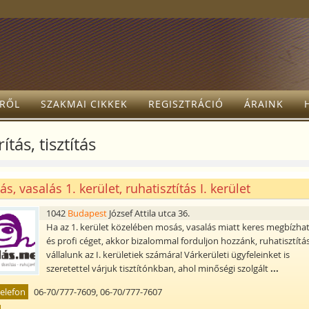
TRŐL
SZAKMAI CIKKEK
REGISZTRÁCIÓ
ÁRAINK
ítás, tisztítás
s, vasalás 1. kerület, ruhatisztítás I. kerület
1042
Budapest
József Attila utca 36.
Ha az 1. kerület közelében mosás, vasalás miatt keres megbízha
és profi céget, akkor bizalommal forduljon hozzánk, ruhatisztítás
vállalunk az I. kerületiek számára! Várkerületi ügyfeleinket is
szeretettel várjuk tisztítónkban, ahol minőségi szolgált
...
elefon
06-70/777-7609, 06-70/777-7607