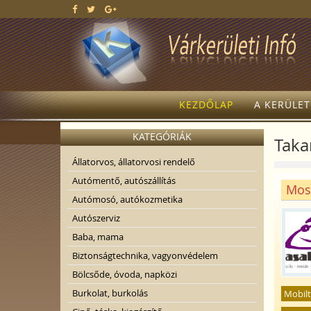
KEZDŐLAP
A KERÜLE
KATEGÓRIÁK
Takar
Állatorvos, állatorvosi rendelő
Autómentő, autószállítás
Mosá
Autómosó, autókozmetika
Autószerviz
Baba, mama
Biztonságtechnika, vagyonvédelem
Bölcsőde, óvoda, napközi
Burkolat, burkolás
Mobilt