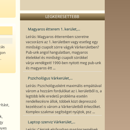
LEGKERESETTEBB
Magyaros étterem 1. kerület,...
Leírás: Magyaros étteremben szeretne
vacsorázni az 1. kerületben vagy esetleg egy
tás
minőségi csapolt sörre vágyik Várkerületben?
ljon
Pub-unk angol hangulatban, magyaros
ételekkel és minőségi csapolt sörökkel
.
várja vendégeit! 1990-ben nyitott meg pub-unk
...
és magyaros étt
Pszichológus Várkerület,...
Leírás: Pszichológusként maximális empátiával
várom a hozzám fordulókat az I. kerületből is, a
legtöbb lelki eredetű probléma esetén
rendelkezésre állok, többek közt depresszió
ítást,
kezeléssel is várom a Várkerületből érkezőket.
...
Komplex szakmai segítséget nyújtok, psz
k,
Laptop szerviz Várkerület,...
gy
nyes
Leírás: Cégünk elsősorban magánszemélyek