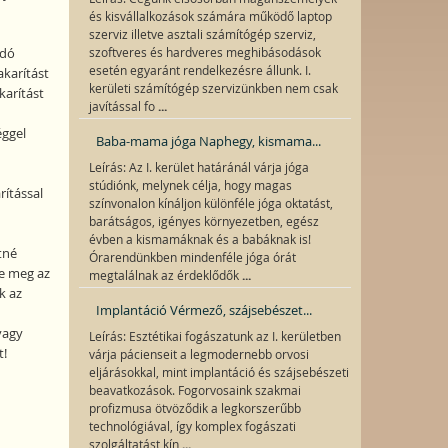
és kisvállalkozások számára működő laptop
szerviz illetve asztali számítógép szerviz,
ndó
szoftveres és hardveres meghibásodások
esetén egyaránt rendelkezésre állunk. I.
akarítást
kerületi számítógép szervizünkben nem csak
karítást
...
javítással fo
éggel
Baba-mama jóga Naphegy, kismama...
Leírás: Az I. kerület határánál várja jóga
stúdiónk, melynek célja, hogy magas
rítással
színvonalon kínáljon különféle jóga oktatást,
barátságos, igényes környezetben, egész
évben a kismamáknak és a babáknak is!
tné
Órarendünkben mindenféle jóga órát
ze meg az
...
megtalálnak az érdeklődők
k az
Implantáció Vérmező, szájsebészet...
vagy
Leírás: Esztétikai fogászatunk az I. kerületben
t!
várja pácienseit a legmodernebb orvosi
eljárásokkal, mint implantáció és szájsebészeti
beavatkozások. Fogorvosaink szakmai
profizmusa ötvöződik a legkorszerűbb
technológiával, így komplex fogászati
...
szolgáltatást kín