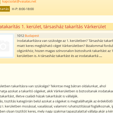
kapcsolat@vasalas.net
tartás
H-P: 8:00-18:00
atakarítás 1. kerület, társasház takarítás Várkerület
1012
Budapest
Irodatakarításra van szüksége az 1. kerületben? Társasház takarí
miatt keres megbízható céget Várkerületben? Bizalommal fordu
cégünkhöz, hiszen magas színvonalon biztosítunk takarítást az 1
kerületben is. A társasház takarítást és az irodatakarítá
...
rületben takarításra van szüksége? Tekintse meg bátran oldalunkat, ahol
atja azokat a takarító cégeket, akik Várkerületben is biztosítanak irodatakar
akarítást, illetve családi házak takarítását is vállalják.
ás, tisztítás kategórián belül azokat a cégeket is megtalálhatják az érdeklődő
 I. kerületben mosással, vasalással, valamint ruhatisztítással foglalkoznak, í
n olyan tisztítót keres, mely nagy szakmai tapasztalattal vállalja akár a ké