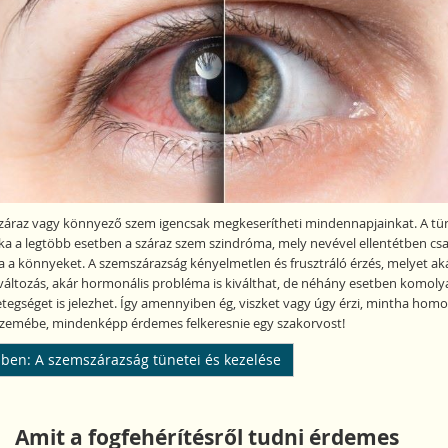
száraz vagy könnyező szem igencsak megkeserítheti mindennapjainkat. A tü
oka a legtöbb esetben a száraz szem szindróma, mely nevével ellentétben cs
ja a könnyeket. A szemszárazság kényelmetlen és frusztráló érzés, melyet ak
 változás, akár hormonális probléma is kiválthat, de néhány esetben komoly
betegséget is jelezhet. Így amennyiben ég, viszket vagy úgy érzi, mintha hom
szemébe, mindenképp érdemes felkeresnie egy szakorvost!
ben: A szemszárazság tünetei és kezelése
Amit a fogfehérítésről tudni érdemes