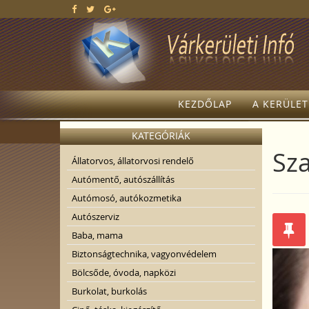
KEZDŐLAP
A KERÜLE
KATEGÓRIÁK
Sza
Állatorvos, állatorvosi rendelő
Autómentő, autószállítás
Autómosó, autókozmetika
Autószerviz
Baba, mama
Biztonságtechnika, vagyonvédelem
Bölcsőde, óvoda, napközi
Burkolat, burkolás