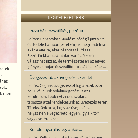
LEGKERESETTEBB
Pizza házhozszállítás, pizzéria 1....
Leírás: Garantáltan kiváló minőségű pizzákkal
és 10 féle hamburgerrel várjuk megrendelését
akár elvitelre, akár házhozszállítással!
Pizzériánkban számtalan variáció közül
választhat pizzát, de természetesen az egyedi
...
igények alapján összeállított pizzát is elkész
netek
ak
Üvegezés, ablaküvegezés I. kerület
ár az
Leírás: Cégünk üvegezéssel foglalkozik ezen
abb,
belül vállalunk ablaküvegezést is az I.
ok ment
kerületben. Több évtizedes szakmai
tapasztalattal rendelkezünk az üvegezés terén.
Törekszünk arra, hogy az üvegezés a
helyszínen elvégezhető legyen, így a kitört
...
vagy cserére szor
Külföldi nyaralás, egzotikus...
Leírás: Külföldi nyaralást tervez? Inkább egy