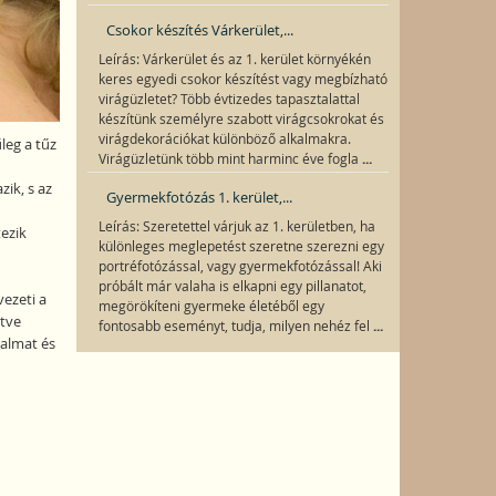
Csokor készítés Várkerület,...
Leírás: Várkerület és az 1. kerület környékén
keres egyedi csokor készítést vagy megbízható
virágüzletet? Több évtizedes tapasztalattal
készítünk személyre szabott virágcsokrokat és
virágdekorációkat különböző alkalmakra.
leg a tűz
...
Virágüzletünk több mint harminc éve fogla
ik, s az
Gyermekfotózás 1. kerület,...
Leírás: Szeretettel várjuk az 1. kerületben, ha
ezik
különleges meglepetést szeretne szerezni egy
portréfotózással, vagy gyermekfotózással! Aki
próbált már valaha is elkapni egy pillanatot,
vezeti a
megörökíteni gyermeke életéből egy
etve
...
fontosabb eseményt, tudja, milyen nehéz fel
dalmat és