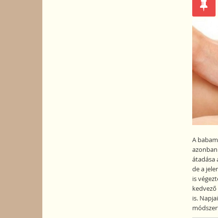
A babama
azonban 
átadása 
de a jel
is végez
kedvező h
is. Napj
módszert