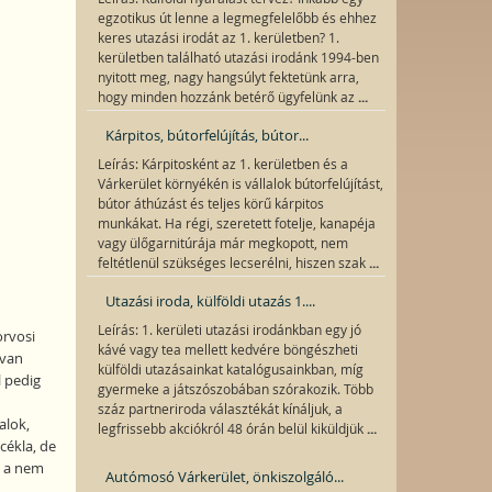
egzotikus út lenne a legmegfelelőbb és ehhez
keres utazási irodát az 1. kerületben? 1.
kerületben található utazási irodánk 1994-ben
nyitott meg, nagy hangsúlyt fektetünk arra,
...
hogy minden hozzánk betérő ügyfelünk az
Kárpitos, bútorfelújítás, bútor...
Leírás: Kárpitosként az 1. kerületben és a
Várkerület környékén is vállalok bútorfelújítást,
bútor áthúzást és teljes körű kárpitos
munkákat. Ha régi, szeretett fotelje, kanapéja
vagy ülőgarnitúrája már megkopott, nem
...
feltétlenül szükséges lecserélni, hiszen szak
Utazási iroda, külföldi utazás 1....
Leírás: 1. kerületi utazási irodánkban egy jó
orvosi
kávé vagy tea mellett kedvére böngészheti
 van
külföldi utazásainkat katalógusainkban, míg
 pedig
gyermeke a játszószobában szórakozik. Több
száz partneriroda választékát kínáljuk, a
alok,
...
legfrissebb akciókról 48 órán belül kiküldjük
cékla, de
á a nem
Autómosó Várkerület, önkiszolgáló...