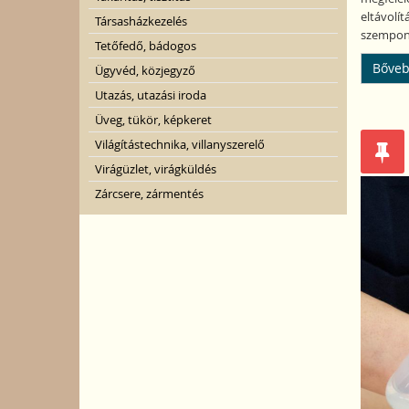
eltávolí
Társasházkezelés
szempont
Tetőfedő, bádogos
Bőveb
Ügyvéd, közjegyző
Utazás, utazási iroda
Üveg, tükör, képkeret
Világítástechnika, villanyszerelő
Virágüzlet, virágküldés
Zárcsere, zármentés