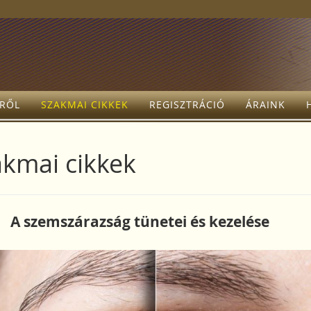
TRŐL
SZAKMAI CIKKEK
REGISZTRÁCIÓ
ÁRAINK
kmai cikkek
A szemszárazság tünetei és kezelése