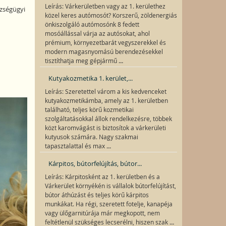
Leírás: Várkerületben vagy az 1. kerülethez
zségügyi
közel keres autómosót? Korszerű, zöldenergiás
önkiszolgáló autómosónk 8 fedett
mosóállással várja az autósokat, ahol
prémium, környezetbarát vegyszerekkel és
modern magasnyomású berendezésekkel
...
tisztíthatja meg gépjármű
Kutyakozmetika 1. kerület,...
Leírás: Szeretettel várom a kis kedvenceket
kutyakozmetikámba, amely az 1. kerületben
található, teljes körű kozmetikai
szolgáltatásokkal állok rendelkezésre, többek
közt karomvágást is biztosítok a várkerületi
kutyusok számára. Nagy szakmai
...
tapasztalattal és max
Kárpitos, bútorfelújítás, bútor...
Leírás: Kárpitosként az 1. kerületben és a
Várkerület környékén is vállalok bútorfelújítást,
bútor áthúzást és teljes körű kárpitos
munkákat. Ha régi, szeretett fotelje, kanapéja
vagy ülőgarnitúrája már megkopott, nem
...
feltétlenül szükséges lecserélni, hiszen szak