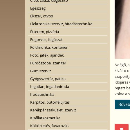
Cipő, táska, kiegészítő
Egészség
Ékszer, ötvös
Elektronikai szerviz, híradástechnika
Étterem, pizzéria
Fogorvos, fogászat
Földmunka, konténer
Fotó, játék, ajándék
Fürdőszoba, szaniter
Az égő, 
kiváltó 
Gumiszerviz
szaporít
Gyógyszertár, patika
időjárás
Ingatlan, ingatlaniroda
rejtett 
volna a 
Irodatechnika
Kárpitos, bútorfelújítás
Bőveb
Kerékpár szaküzlet, szerviz
Kisállatkozmetika
Költöztetés, fuvarozás