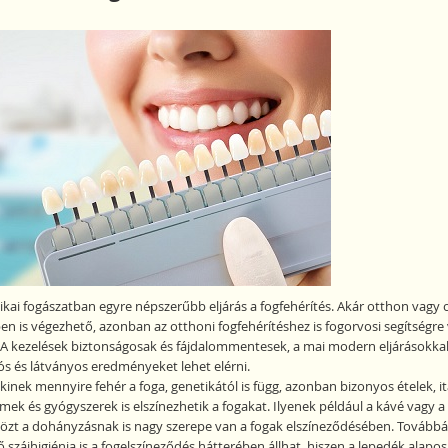
ikai fogászatban egyre népszerűbb eljárás a fogfehérítés. Akár otthon vagy 
en is végezhető, azonban az otthoni fogfehérítéshez is fogorvosi segítségre
 A kezelések biztonságosak és fájdalommentesek, a mai modern eljárásokkal
ós és látványos eredményeket lehet elérni.
kinek mennyire fehér a foga, genetikától is függ, azonban bizonyos ételek, it
k és gyógyszerek is elszínezhetik a fogakat. Ilyenek például a kávé vagy a 
özt a dohányzásnak is nagy szerepe van a fogak elszíneződésében. Tovább
 szájhigiénia is a fogelszíneződés hátterében állhat, hiszen a lepedék alapos