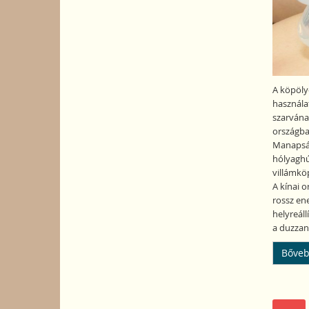
A köpöly
használa
szarvának
országba
Manapság
hólyaghú
villámköp
A kínai o
rossz ene
helyreáll
a duzzana
Bőveb