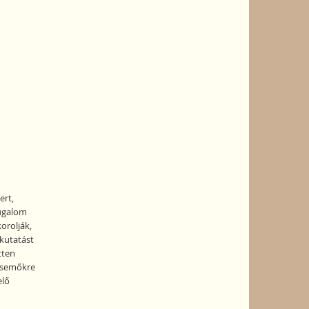
ert,
yugalom
orolják,
 kutatást
tten
ecsemőkre
elő