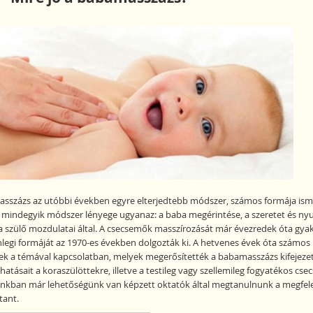
sszázs az utóbbi években egyre elterjedtebb módszer, számos formája ism
mindegyik módszer lényege ugyanaz: a baba megérintése, a szeretet és n
a szülő mozdulatai által. A csecsemők masszírozását már évezredek óta gyak
enlegi formáját az 1970-es években dolgozták ki. A hetvenes évek óta számos
tek a témával kapcsolatban, melyek megerősítették a babamasszázs kifejeze
atásait a koraszülöttekre, illetve a testileg vagy szellemileg fogyatékos cs
ainkban már lehetőségünk van képzett oktatók által megtanulnunk a megfel
ant.