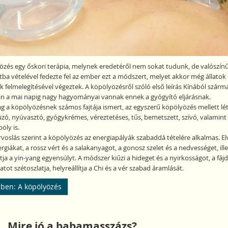
özés egy őskori terápia, melynek eredetéről nem sokat tudunk, de valószínű
tba vételével fedezte fel az ember ezt a módszert, melyet akkor még állatok
 felmelegítésével végeztek. A köpölyözésről szóló első leírás Kínából származ
n a mai napig nagy hagyományai vannak ennek a gyógyító eljárásnak.
 a köpölyözésnek számos fajtája ismert, az egyszerű köpölyözés mellett lét
zó, nyúvasztó, gyógykrémes, véreztetéses, tűs, bemetszett, szívó, valamint
öly is.
rvoslás szerint a köpölyözés az energiapályák szabaddá tételére alkalmas. El
rgiákat, a rossz vért és a salakanyagot, a gonosz szelet és a nedvességet, ill
ítja a yin-yang egyensúlyt. A módszer kiűzi a hideget és a nyirkosságot, a fáj
tot szétoszlatja, helyreállítja a Chi és a vér szabad áramlását.
ben: A köpölyözés
Mire jó a babamasszázs?