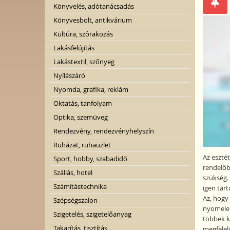
Könyvelés, adótanácsadás
Könyvesbolt, antikvárium
Kultúra, szórakozás
Lakásfelújítás
Lakástextil, szőnyeg
Nyílászáró
Nyomda, grafika, reklám
Oktatás, tanfolyam
Optika, szemüveg
Rendezvény, rendezvényhelyszín
Ruházat, ruhaüzlet
Az esztét
Sport, hobby, szabadidő
rendelőb
Szállás, hotel
szükség.
Számítástechnika
igen tart
Az, hogy 
Szépségszalon
nyomeleme
Szigetelés, szigetelőanyag
többek k
Takarítás, tisztítás
megfelelő