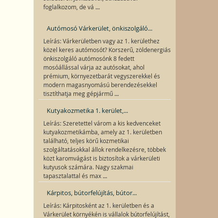
...
foglalkozom, de vá
Autómosó Várkerület, önkiszolgáló...
Leírás: Várkerületben vagy az 1. kerülethez
közel keres autómosót? Korszerű, zöldenergiás
önkiszolgáló autómosónk 8 fedett
mosóállással várja az autósokat, ahol
prémium, környezetbarát vegyszerekkel és
modern magasnyomású berendezésekkel
...
tisztíthatja meg gépjármű
Kutyakozmetika 1. kerület,...
Leírás: Szeretettel várom a kis kedvenceket
kutyakozmetikámba, amely az 1. kerületben
található, teljes körű kozmetikai
szolgáltatásokkal állok rendelkezésre, többek
közt karomvágást is biztosítok a várkerületi
kutyusok számára. Nagy szakmai
...
tapasztalattal és max
Kárpitos, bútorfelújítás, bútor...
Leírás: Kárpitosként az 1. kerületben és a
Várkerület környékén is vállalok bútorfelújítást,