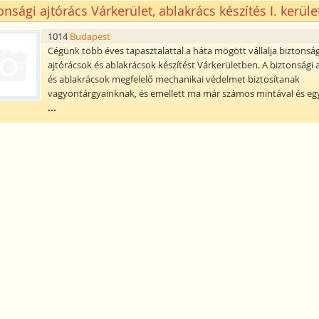
onsági ajtórács Várkerület, ablakrács készítés I. kerüle
1014
Budapest
Cégünk több éves tapasztalattal a háta mögött vállalja biztonság
ajtórácsok és ablakrácsok készítést Várkerületben. A biztonsági 
és ablakrácsok megfelelő mechanikai védelmet biztosítanak
vagyontárgyainknak, és emellett ma már számos mintával és eg
...