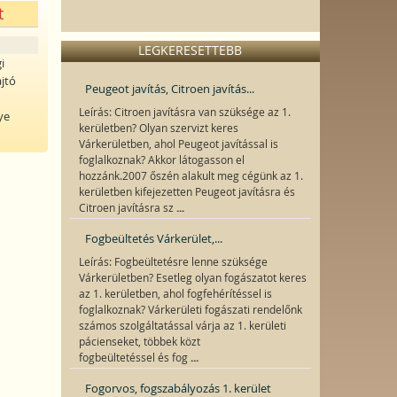
t
LEGKERESETTEBB
i
ajtó
Peugeot javítás, Citroen javítás...
Leírás: Citroen javításra van szüksége az 1.
ye
kerületben? Olyan szervizt keres
Várkerületben, ahol Peugeot javítással is
foglalkoznak? Akkor látogasson el
hozzánk.2007 őszén alakult meg cégünk az 1.
kerületben kifejezetten Peugeot javításra és
...
Citroen javításra sz
Fogbeültetés Várkerület,...
Leírás: Fogbeültetésre lenne szüksége
Várkerületben? Esetleg olyan fogászatot keres
az 1. kerületben, ahol fogfehérítéssel is
foglalkoznak? Várkerületi fogászati rendelőnk
számos szolgáltatással várja az 1. kerületi
pácienseket, többek közt
...
fogbeültetéssel és fog
Fogorvos, fogszabályozás 1. kerület