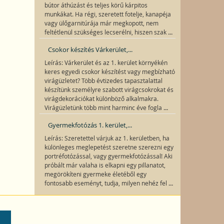
bútor áthúzást és teljes körű kárpitos
munkákat. Ha régi, szeretett fotelje, kanapéja
vagy ülőgarnitúrája már megkopott, nem
...
feltétlenül szükséges lecserélni, hiszen szak
Csokor készítés Várkerület,...
Leírás: Várkerület és az 1. kerület környékén
keres egyedi csokor készítést vagy megbízható
virágüzletet? Több évtizedes tapasztalattal
készítünk személyre szabott virágcsokrokat és
virágdekorációkat különböző alkalmakra.
...
Virágüzletünk több mint harminc éve fogla
Gyermekfotózás 1. kerület,...
Leírás: Szeretettel várjuk az 1. kerületben, ha
különleges meglepetést szeretne szerezni egy
portréfotózással, vagy gyermekfotózással! Aki
próbált már valaha is elkapni egy pillanatot,
megörökíteni gyermeke életéből egy
...
fontosabb eseményt, tudja, milyen nehéz fel