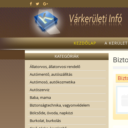
KEZDŐLAP
A KERÜLE
KATEGÓRIÁK
Bizt
Állatorvos, állatorvosi rendelő
Autómentő, autószállítás
Bizt
Autómosó, autókozmetika
Autószerviz
Baba, mama
Biztonságtechnika, vagyonvédelem
Bölcsőde, óvoda, napközi
Burkolat, burkolás