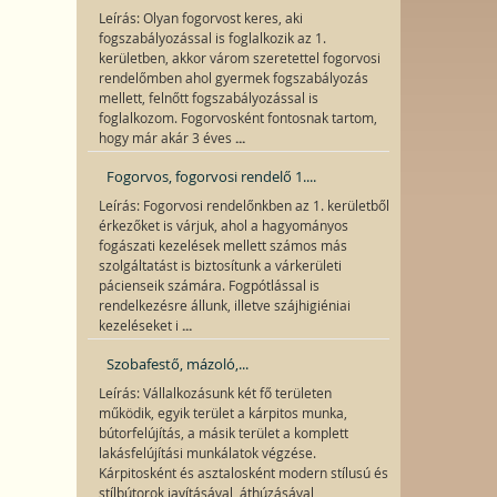
Leírás: Olyan fogorvost keres, aki
fogszabályozással is foglalkozik az 1.
kerületben, akkor várom szeretettel fogorvosi
rendelőmben ahol gyermek fogszabályozás
mellett, felnőtt fogszabályozással is
foglalkozom. Fogorvosként fontosnak tartom,
...
hogy már akár 3 éves
Fogorvos, fogorvosi rendelő 1....
Leírás: Fogorvosi rendelőnkben az 1. kerületből
érkezőket is várjuk, ahol a hagyományos
fogászati kezelések mellett számos más
szolgáltatást is biztosítunk a várkerületi
pácienseik számára. Fogpótlással is
rendelkezésre állunk, illetve szájhigiéniai
...
kezeléseket i
Szobafestő, mázoló,...
Leírás: Vállalkozásunk két fő területen
működik, egyik terület a kárpitos munka,
bútorfelújítás, a másik terület a komplett
lakásfelújítási munkálatok végzése.
Kárpitosként és asztalosként modern stílusú és
stílbútorok javításával, áthúzásával