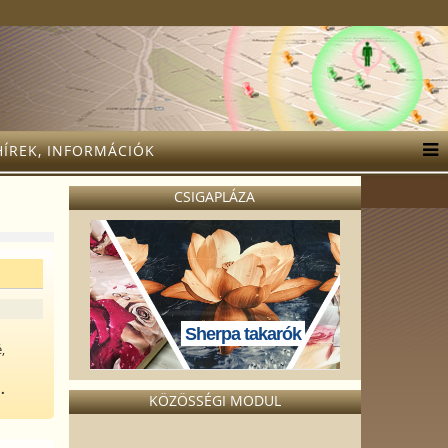
HÍREK, INFORMÁCIÓK
CSIGAPLÁZA
Sherpa takarók
,
..
KÖZÖSSÉGI MODUL