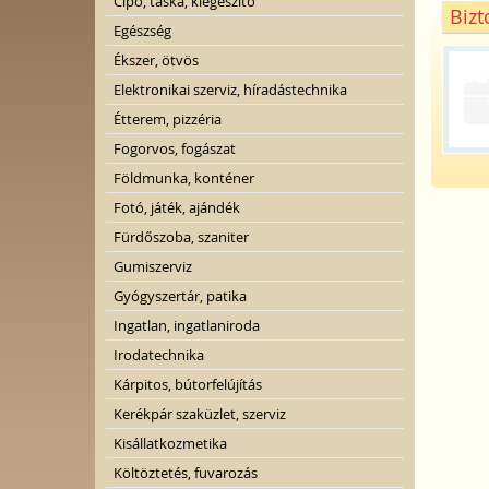
Cipő, táska, kiegészítő
Bizt
Egészség
Ékszer, ötvös
Elektronikai szerviz, híradástechnika
Étterem, pizzéria
Fogorvos, fogászat
Földmunka, konténer
Fotó, játék, ajándék
Fürdőszoba, szaniter
Gumiszerviz
Gyógyszertár, patika
Ingatlan, ingatlaniroda
Irodatechnika
Kárpitos, bútorfelújítás
Kerékpár szaküzlet, szerviz
Kisállatkozmetika
Költöztetés, fuvarozás