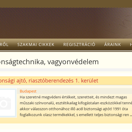
TRŐL
SZAKMAI CIKKEK
REGISZTRÁCIÓ
ÁRAINK
onságtechnika, vagyonvédelem
onsági ajtó, riasztóberendezés 1. kerület
Budapest
Ha szeretné megvédeni értékeit, szeretteit, és mindezt magas
műszaki színvonalú, esztétikailag kifogástalan eszközökkel tenné
akkor válasszon otthonához illő acél biztonsági ajtót! 1991 óta
foglalkozunk olasz termékekkel, s emellett teljes biztonsági ren
.