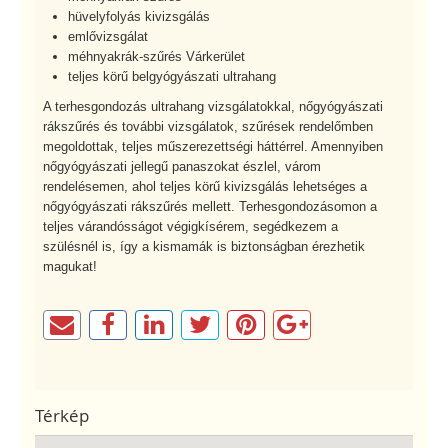
hüvelyfolyás kivizsgálás
emlővizsgálat
méhnyakrák-szűrés Várkerület
teljes körű belgyógyászati ultrahang
A terhesgondozás ultrahang vizsgálatokkal, nőgyógyászati
rákszűrés és további vizsgálatok, szűrések rendelőmben
megoldottak, teljes műszerezettségi háttérrel. Amennyiben
nőgyógyászati jellegű panaszokat észlel, várom
rendelésemen, ahol teljes körű kivizsgálás lehetséges a
nőgyógyászati rákszűrés mellett. Terhesgondozásomon a
teljes várandósságot végigkísérem, segédkezem a
szülésnél is, így a kismamák is biztonságban érezhetik
magukat!
Térkép