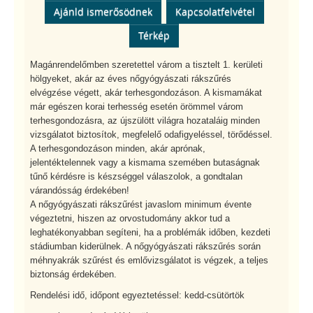
Ajánld ismerősödnek
Kapcsolatfelvétel
Térkép
Magánrendelőmben szeretettel várom a tisztelt 1. kerületi
hölgyeket, akár az éves nőgyógyászati rákszűrés
elvégzése végett, akár terhesgondozáson. A kismamákat
már egészen korai terhesség esetén örömmel várom
terhesgondozásra, az újszülött világra hozataláig minden
vizsgálatot biztosítok, megfelelő odafigyeléssel, törődéssel.
A terhesgondozáson minden, akár aprónak,
jelentéktelennek vagy a kismama szemében butaságnak
tűnő kérdésre is készséggel válaszolok, a gondtalan
várandósság érdekében!
A nőgyógyászati rákszűrést javaslom minimum évente
végeztetni, hiszen az orvostudomány akkor tud a
leghatékonyabban segíteni, ha a problémák időben, kezdeti
stádiumban kiderülnek. A nőgyógyászati rákszűrés során
méhnyakrák szűrést és emlővizsgálatot is végzek, a teljes
biztonság érdekében.
Rendelési idő, időpont egyeztetéssel: kedd-csütörtök