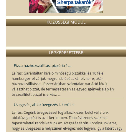
Sherpa takarók
KÖZÖSSÉGI MODUL
LEGKERESETTEBB
Pizza házhozszállítás, pizzéria 1....
Leírás: Garantáltan kiváló minőségű pizzákkal és 10 féle
hamburgerrel várjuk megrendelését akár elvitelre, akár
házhozszállítással! Pizzériánkban számtalan variáció közül
választhat pizzát, de természetesen az egyedi igények alapján
...
összeállított pizzát is elkész
Üvegezés, ablaküvegezés I. kerület
Leírás: Cégünk üvegezéssel foglalkozik ezen belül vállalunk
ablaküvegezést is az I. kerületben. Több évtizedes szakmai
tapasztalattal rendelkezünk az üvegezés terén. Törekszünk arra,
hogy az üvegezés a helyszínen elvégezhető legyen, így a kitört vagy