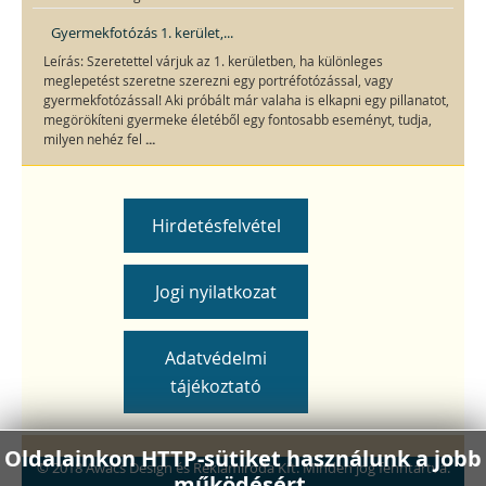
Gyermekfotózás 1. kerület,...
Leírás: Szeretettel várjuk az 1. kerületben, ha különleges
meglepetést szeretne szerezni egy portréfotózással, vagy
gyermekfotózással! Aki próbált már valaha is elkapni egy pillanatot,
megörökíteni gyermeke életéből egy fontosabb eseményt, tudja,
...
milyen nehéz fel
Hirdetésfelvétel
Jogi nyilatkozat
Adatvédelmi
tájékoztató
Oldalainkon HTTP-sütiket használunk a jobb
© 2018 Awacs Design és Reklámiroda Kft. Minden jog fenntartva.
működésért.