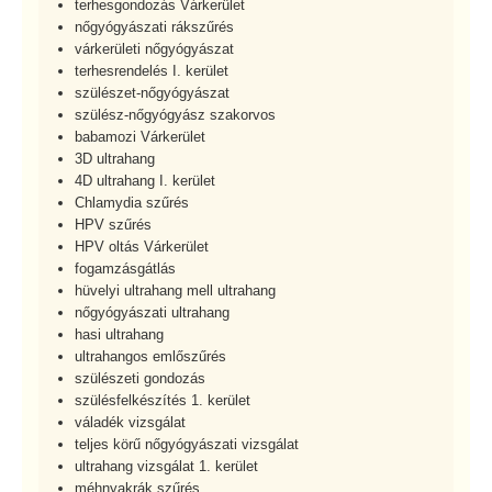
terhesgondozás Várkerület
nőgyógyászati rákszűrés
várkerületi nőgyógyászat
terhesrendelés I. kerület
szülészet-nőgyógyászat
szülész-nőgyógyász szakorvos
babamozi Várkerület
3D ultrahang
4D ultrahang I. kerület
Chlamydia szűrés
HPV szűrés
HPV oltás Várkerület
fogamzásgátlás
hüvelyi ultrahang mell ultrahang
nőgyógyászati ultrahang
hasi ultrahang
ultrahangos emlőszűrés
szülészeti gondozás
szülésfelkészítés 1. kerület
váladék vizsgálat
teljes körű nőgyógyászati vizsgálat
ultrahang vizsgálat 1. kerület
méhnyakrák szűrés