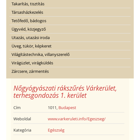
Takarítás, tisztítás
Társasházkezelés
Tetőfedő, bádogos
Ügyvéd, közjegyző
Utazás, utazási iroda
Üveg, tükör, képkeret
Világítástechnika, villanyszerelő
Virágüzlet, virágküldés
Zárcsere, zármentés
Nőgyógyászati rákszűrés Várkerület,
terhesgondozás 1. kerület
Cím
1011,
Budapest
Weboldal
www.varkeruleti.info/Egeszseg/
Kategória
Egészség