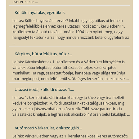
...
cserére szor
Külföldi nyaralás, egzotikus...
Leírás: Külföldi nyaralást tervez? Inkább egy egzotikus út lenne a
legmegfelelőbb és ehhez keres utazási irodát az 1. kerületben? 1.
kerületben található utazási irodánk 1994-ben nyitott meg, nagy
hangsúlyt fektetünk arra, hogy minden hozzánk betérő ügyfelünk az
...
Kárpitos, bútorfelújítás, bútor...
Leírás: Kárpitosként az 1. kerületben és a Várkerület környékén is
vállalok bútorfelújítást, bútor áthúzást és teljes körű kárpitos
munkákat. Ha régi, szeretett fotelje, kanapéja vagy ülőgarnitúrája
...
már megkopott, nem feltétlenül szükséges lecserélni, hiszen szak
Utazási iroda, külföldi utazás 1....
Leírás: 1. kerületi utazási irodánkban egy jó kávé vagy tea mellett
kedvére böngészheti külföldi utazásainkat katalógusainkban, míg
gyermeke a játszószobában szórakozik. Több száz partneriroda
...
választékát kínáljuk, a legfrissebb akciókról 48 órán belül kiküldjük
Autómosó Várkerület, önkiszolgáló...
Leírás: Várkerületben vagy az 1. kerülethez közel keres autómosót?