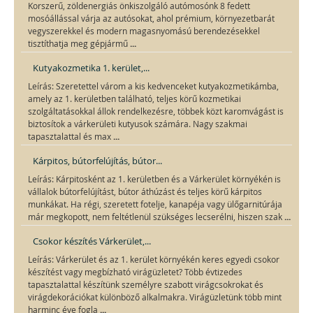
Korszerű, zöldenergiás önkiszolgáló autómosónk 8 fedett
mosóállással várja az autósokat, ahol prémium, környezetbarát
vegyszerekkel és modern magasnyomású berendezésekkel
...
tisztíthatja meg gépjármű
Kutyakozmetika 1. kerület,...
Leírás: Szeretettel várom a kis kedvenceket kutyakozmetikámba,
amely az 1. kerületben található, teljes körű kozmetikai
szolgáltatásokkal állok rendelkezésre, többek közt karomvágást is
biztosítok a várkerületi kutyusok számára. Nagy szakmai
...
tapasztalattal és max
Kárpitos, bútorfelújítás, bútor...
Leírás: Kárpitosként az 1. kerületben és a Várkerület környékén is
vállalok bútorfelújítást, bútor áthúzást és teljes körű kárpitos
munkákat. Ha régi, szeretett fotelje, kanapéja vagy ülőgarnitúrája
...
már megkopott, nem feltétlenül szükséges lecserélni, hiszen szak
Csokor készítés Várkerület,...
Leírás: Várkerület és az 1. kerület környékén keres egyedi csokor
készítést vagy megbízható virágüzletet? Több évtizedes
tapasztalattal készítünk személyre szabott virágcsokrokat és
virágdekorációkat különböző alkalmakra. Virágüzletünk több mint
...
harminc éve fogla