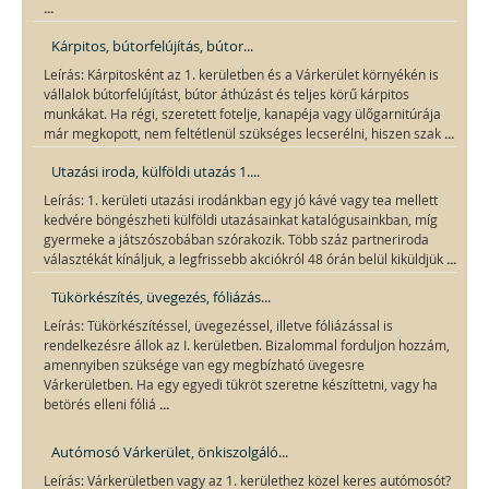
...
Kárpitos, bútorfelújítás, bútor...
Leírás: Kárpitosként az 1. kerületben és a Várkerület környékén is
vállalok bútorfelújítást, bútor áthúzást és teljes körű kárpitos
munkákat. Ha régi, szeretett fotelje, kanapéja vagy ülőgarnitúrája
...
már megkopott, nem feltétlenül szükséges lecserélni, hiszen szak
Utazási iroda, külföldi utazás 1....
Leírás: 1. kerületi utazási irodánkban egy jó kávé vagy tea mellett
kedvére böngészheti külföldi utazásainkat katalógusainkban, míg
gyermeke a játszószobában szórakozik. Több száz partneriroda
...
választékát kínáljuk, a legfrissebb akciókról 48 órán belül kiküldjük
Tükörkészítés, üvegezés, fóliázás...
Leírás: Tükörkészítéssel, üvegezéssel, illetve fóliázással is
rendelkezésre állok az I. kerületben. Bizalommal forduljon hozzám,
amennyiben szüksége van egy megbízható üvegesre
Várkerületben. Ha egy egyedi tükröt szeretne készíttetni, vagy ha
...
betörés elleni fóliá
Autómosó Várkerület, önkiszolgáló...
Leírás: Várkerületben vagy az 1. kerülethez közel keres autómosót?