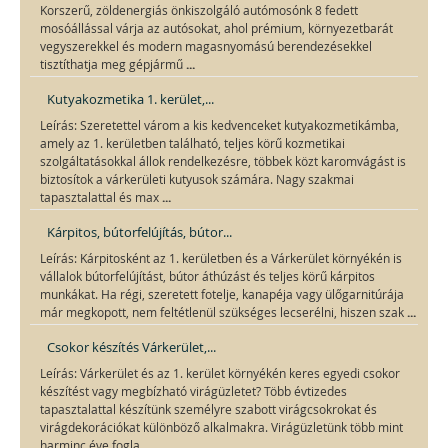
Korszerű, zöldenergiás önkiszolgáló autómosónk 8 fedett
mosóállással várja az autósokat, ahol prémium, környezetbarát
vegyszerekkel és modern magasnyomású berendezésekkel
...
tisztíthatja meg gépjármű
Kutyakozmetika 1. kerület,...
Leírás: Szeretettel várom a kis kedvenceket kutyakozmetikámba,
amely az 1. kerületben található, teljes körű kozmetikai
szolgáltatásokkal állok rendelkezésre, többek közt karomvágást is
biztosítok a várkerületi kutyusok számára. Nagy szakmai
...
tapasztalattal és max
Kárpitos, bútorfelújítás, bútor...
Leírás: Kárpitosként az 1. kerületben és a Várkerület környékén is
vállalok bútorfelújítást, bútor áthúzást és teljes körű kárpitos
munkákat. Ha régi, szeretett fotelje, kanapéja vagy ülőgarnitúrája
...
már megkopott, nem feltétlenül szükséges lecserélni, hiszen szak
Csokor készítés Várkerület,...
Leírás: Várkerület és az 1. kerület környékén keres egyedi csokor
készítést vagy megbízható virágüzletet? Több évtizedes
tapasztalattal készítünk személyre szabott virágcsokrokat és
virágdekorációkat különböző alkalmakra. Virágüzletünk több mint
...
harminc éve fogla