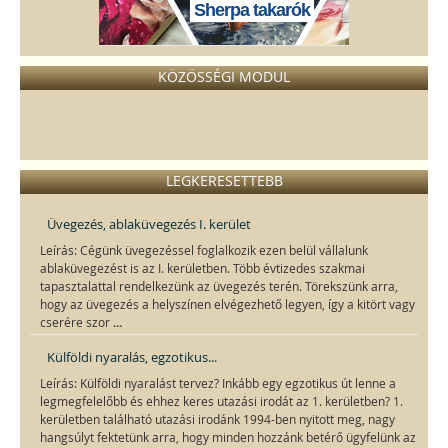
Sherpa takarók
KÖZÖSSÉGI MODUL
LEGKERESETTEBB
Üvegezés, ablaküvegezés I. kerület
Leírás: Cégünk üvegezéssel foglalkozik ezen belül vállalunk
ablaküvegezést is az I. kerületben. Több évtizedes szakmai
tapasztalattal rendelkezünk az üvegezés terén. Törekszünk arra,
hogy az üvegezés a helyszínen elvégezhető legyen, így a kitört vagy
...
cserére szor
Külföldi nyaralás, egzotikus...
Leírás: Külföldi nyaralást tervez? Inkább egy egzotikus út lenne a
legmegfelelőbb és ehhez keres utazási irodát az 1. kerületben? 1.
kerületben található utazási irodánk 1994-ben nyitott meg, nagy
hangsúlyt fektetünk arra, hogy minden hozzánk betérő ügyfelünk az