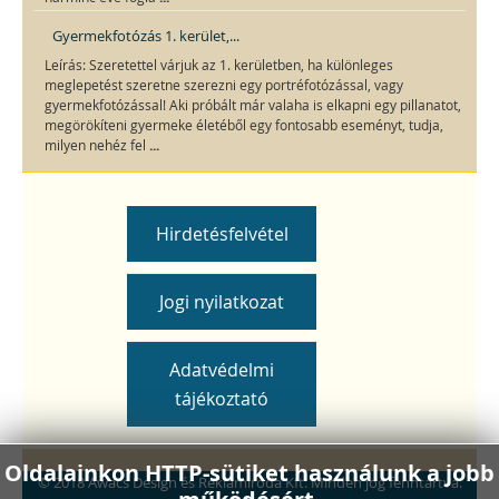
Gyermekfotózás 1. kerület,...
Leírás: Szeretettel várjuk az 1. kerületben, ha különleges
meglepetést szeretne szerezni egy portréfotózással, vagy
gyermekfotózással! Aki próbált már valaha is elkapni egy pillanatot,
megörökíteni gyermeke életéből egy fontosabb eseményt, tudja,
...
milyen nehéz fel
Hirdetésfelvétel
Jogi nyilatkozat
Adatvédelmi
tájékoztató
Oldalainkon HTTP-sütiket használunk a jobb
© 2018 Awacs Design és Reklámiroda Kft. Minden jog fenntartva.