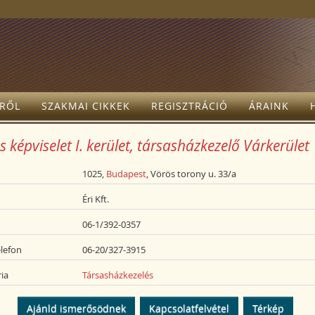
TRŐL
SZAKMAI CIKKEK
REGISZTRÁCIÓ
ÁRAINK
 képviselet I. kerület, társasházkezelő Várkerület
1025,
Budapest
, Vörös torony u. 33/a
Éri Kft.
06-1/392-0357
lefon
06-20/327-3915
ia
Társasházkezelés
Ajánld ismerősödnek
Kapcsolatfelvétel
Térkép