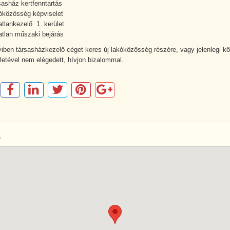
sasház kertfenntartás
óközösség képviselet
atlankezelő 1. kerület
atlan műszaki bejárás
ben társasházkezelő céget keres új lakóközösség részére, vagy jelenlegi k
letével nem elégedett, hívjon bizalommal.
p