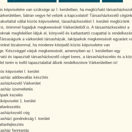
s képviseletre van szüksége az I. kerületben, ha megbízható társasházkezel
árkerületben, bátran vegye fel velünk a kapcsolatot! Társasházkezelő cégün
akorlattal vállal közös képviseletet, tásasházkezelést I. kerületi megbízóink
 is, örömmel fogadjuk megkeresését Várkerületből is. A társasházkezelést a
oknak megfelelően látjuk el, könyvelő és karbantartó csapattal is rendelkezé
 Társaságunk a várkerületi társasházak, lakóparkok megkeresését egyaránt vá
minket bizalommal, ha mindenre kiterjedő közös képviseletre van
e. Készséggel várjuk megkeresését, amennyiben az I. kerületben egy
ató és tapasztalt társasházkezelő céget keres, a társasházkezelés és a kö
et terén is kellő tapasztalattal állunk rendelkezésre Várkerületben is!
ös képviselet I. kerület
sasház adóbevallás készítés
sasházkezelő Várkerület
sasház üzemeltetés
ópark kezelés
óképviselet 1. kerület
atlankezelés
sasházkezelő cég
sasházi gondnokság I. kerület
atlanfejlesztés
sasház fenntartás