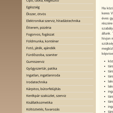
Cipő, táska, kiegészítő
Egészség
Ha közö
keres V
Ékszer, ötvös
éves gy
Elektronikai szerviz, híradástechnika
részére
Étterem, pizzéria
szabály
állunk.
Fogorvos, fogászat
hívjon 
Földmunka, konténer
szükség
Fotó, játék, ajándék
megbízh
képvisel
Fürdőszoba, szaniter
Gumiszerviz
köz
tár
Gyógyszertár, patika
tár
Ingatlan, ingatlaniroda
tár
lak
Irodatechnika
lak
Kárpitos, bútorfelújítás
ing
Kerékpár szaküzlet, szerviz
tár
tár
Kisállatkozmetika
ing
Költöztetés, fuvarozás
tár