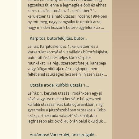
egzotikus út lenne a legmegfelelőbb és ehhez
keres utazási irodát az 1. kerületben? 1.
kerületben található utazási irodánk 1994-ben
nyitott meg, nagy hangsúlyt fektetünk arra,
...
hogy minden hozzánk betérő ügyfelünk az
Kárpitos, bútorfelújítás, bútor...
Leírás: Kárpitosként az 1. kerületben és a
Várkerület környékén is vállalok bútorfelújítást,
bútor áthúzást és teljes körű kárpitos
munkákat. Ha régi, szeretett fotelje, kanapéja
vagy ülőgarnitúrája már megkopott, nem
...
feltétlenül szükséges lecserélni, hiszen szak
Utazási iroda, külföldi utazás 1....
Leírás: 1. kerületi utazási irodánkban egy jó
kávé vagy tea mellett kedvére böngészheti
külföldi utazásainkat katalógusainkban, míg
gyermeke a játszószobában szórakozik. Több
száz partneriroda választékát kínáljuk, a
...
legfrissebb akciókról 48 órán belül kiküldjük
Autómosó Várkerület, önkiszolgáló...