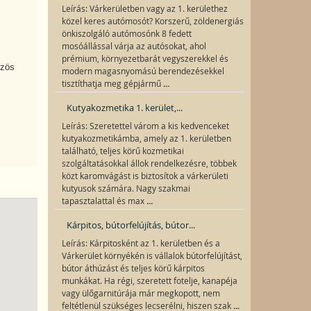
Leírás: Várkerületben vagy az 1. kerülethez
közel keres autómosót? Korszerű, zöldenergiás
önkiszolgáló autómosónk 8 fedett
mosóállással várja az autósokat, ahol
prémium, környezetbarát vegyszerekkel és
özös
modern magasnyomású berendezésekkel
...
tisztíthatja meg gépjármű
Kutyakozmetika 1. kerület,...
Leírás: Szeretettel várom a kis kedvenceket
kutyakozmetikámba, amely az 1. kerületben
található, teljes körű kozmetikai
szolgáltatásokkal állok rendelkezésre, többek
közt karomvágást is biztosítok a várkerületi
kutyusok számára. Nagy szakmai
...
tapasztalattal és max
Kárpitos, bútorfelújítás, bútor...
Leírás: Kárpitosként az 1. kerületben és a
Várkerület környékén is vállalok bútorfelújítást,
bútor áthúzást és teljes körű kárpitos
munkákat. Ha régi, szeretett fotelje, kanapéja
vagy ülőgarnitúrája már megkopott, nem
...
feltétlenül szükséges lecserélni, hiszen szak