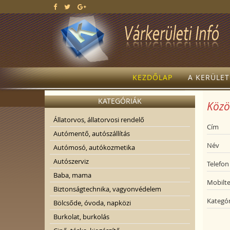
KEZDŐLAP
A KERÜLE
KATEGÓRIÁK
Közös
Állatorvos, állatorvosi rendelő
Cím
Autómentő, autószállítás
Név
Autómosó, autókozmetika
Autószerviz
Telefon
Baba, mama
Mobilte
Biztonságtechnika, vagyonvédelem
Kategór
Bölcsőde, óvoda, napközi
Burkolat, burkolás