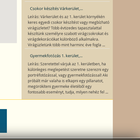
Csokor készítés Várkerület,...
Leírás: Várkerület és az 1. kerület környékén
keres egyedi csokor készítést vagy megbízható
virágüzletet? Több évtizedes tapasztalattal
készítünk személyre szabott virágcsokrokat és
virágdekorációkat különböző alkalmakra.
...
Virágüzletünk több mint harminc éve fogla
Gyermekfotózás 1. kerület,...
Leírás: Szeretettel várjuk az 1. kerületben, ha
különleges meglepetést szeretne szerezni egy
portréfotózással, vagy gyermekfotózással! Aki
próbált már valaha is elkapni egy pillanatot,
megörökíteni gyermeke életéből egy
...
fontosabb eseményt, tudja, milyen nehéz fel