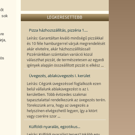
őt
k sok
LEGKERESETTEBB
Pizza házhozszállítás, pizzéria 1....
sre
Leírás: Garantáltan kiváló minőségű pizzákkal
rja,
és 10 féle hamburgerrel várjuk megrendelését
akár elvitelre, akár házhozszállítással!
Pizzériánkban számtalan variáció közül
zös
választhat pizzát, de természetesen az egyedi
...
igények alapján összeállított pizzát is elkész
Üvegezés, ablaküvegezés I. kerület
Leírás: Cégünk üvegezéssel foglalkozik ezen
belül vállalunk ablaküvegezést is az I.
kerületben. Több évtizedes szakmai
tapasztalattal rendelkezünk az üvegezés terén.
Törekszünk arra, hogy az üvegezés a
helyszínen elvégezhető legyen, így a kitört
...
vagy cserére szor
Külföldi nyaralás, egzotikus...
Leírás: Külföldi nyaralást tervez? Inkább egy