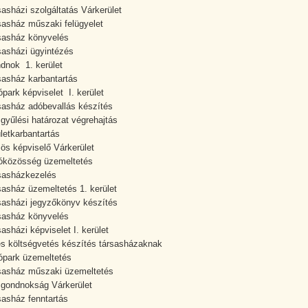
sasházi szolgáltatás Várkerület
sasház műszaki felügyelet
sasház könyvelés
sasházi ügyintézés
dnok 1. kerület
sasház karbantartás
ópark képviselet I. kerület
sasház adóbevallás készítés
gyűlési határozat végrehajtás
letkarbantartás
ös képviselő Várkerület
óközösség üzemeltetés
sasházkezelés
sasház üzemeltetés 1. kerület
sasházi jegyzőkönyv készítés
sasház könyvelés
sasházi képviselet I. kerület
s költségvetés készítés társasházaknak
ópark üzemeltetés
sasház műszaki üzemeltetés
gondnokság Várkerület
sasház fenntartás