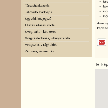
tár
Társasházkezelés
lak
ing
Tetőfedő, bádogos
ing
Ügyvéd, közjegyző
Amennyi
Utazás, utazási iroda
képvise
Üveg, tükör, képkeret
Világítástechnika, villanyszerelő
Virágüzlet, virágküldés
Zárcsere, zármentés
Térké