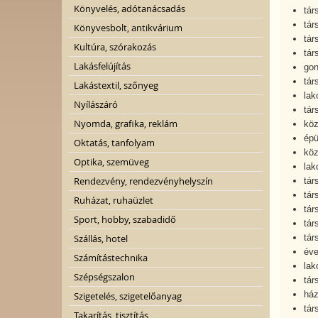
Könyvelés, adótanácsadás
tár
tár
Könyvesbolt, antikvárium
tár
Kultúra, szórakozás
tár
Lakásfelújítás
gon
tár
Lakástextil, szőnyeg
lak
Nyílászáró
tár
Nyomda, grafika, reklám
köz
épü
Oktatás, tanfolyam
köz
Optika, szemüveg
lak
Rendezvény, rendezvényhelyszín
tár
tár
Ruházat, ruhaüzlet
tár
Sport, hobby, szabadidő
tár
Szállás, hotel
tár
éve
Számítástechnika
lak
Szépségszalon
tár
ház
Szigetelés, szigetelőanyag
tár
Takarítás, tisztítás