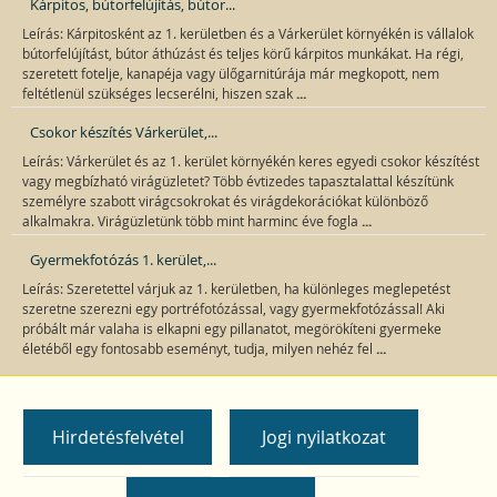
Kárpitos, bútorfelújítás, bútor...
Leírás: Kárpitosként az 1. kerületben és a Várkerület környékén is vállalok
bútorfelújítást, bútor áthúzást és teljes körű kárpitos munkákat. Ha régi,
szeretett fotelje, kanapéja vagy ülőgarnitúrája már megkopott, nem
...
feltétlenül szükséges lecserélni, hiszen szak
Csokor készítés Várkerület,...
Leírás: Várkerület és az 1. kerület környékén keres egyedi csokor készítést
vagy megbízható virágüzletet? Több évtizedes tapasztalattal készítünk
személyre szabott virágcsokrokat és virágdekorációkat különböző
...
alkalmakra. Virágüzletünk több mint harminc éve fogla
Gyermekfotózás 1. kerület,...
Leírás: Szeretettel várjuk az 1. kerületben, ha különleges meglepetést
szeretne szerezni egy portréfotózással, vagy gyermekfotózással! Aki
próbált már valaha is elkapni egy pillanatot, megörökíteni gyermeke
...
életéből egy fontosabb eseményt, tudja, milyen nehéz fel
Hirdetésfelvétel
Jogi nyilatkozat