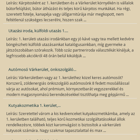
Leírás: Kárpitosként az 1. kerületben és a Várkerület környékén is vállalok
bútorfelújítást, bútor áthúzást és teljes körű kárpitos munkákat. Ha régi,
szeretett fotelje, kanapéja vagy ülőgarnitúrája már megkopott, nem
...
feltétlenül szükséges lecserélni, hiszen szak
Utazási iroda, külföldi utazás 1....
Leírás: 1. kerületi utazási irodánkban egy jó kávé vagy tea mellett kedvére
böngészheti külföldi utazásainkat katalógusainkban, míg gyermeke a
játszószobában szórakozik. Több száz partneriroda választékát kínáljuk, a
...
legfrissebb akciókról 48 órán belül kiküldjük
Autómosó Várkerület, önkiszolgáló...
Leírás: Várkerületben vagy az 1. kerülethez közel keres autómosót?
Korszerű, zöldenergiás önkiszolgáló autómosónk 8 fedett mosóállással
várja az autósokat, ahol prémium, környezetbarát vegyszerekkel és
...
modern magasnyomású berendezésekkel tisztíthatja meg gépjármű
Kutyakozmetika 1. kerület,...
Leírás: Szeretettel várom a kis kedvenceket kutyakozmetikámba, amely az
1. kerületben található, teljes körű kozmetikai szolgáltatásokkal állok
rendelkezésre, többek közt karomvágást is biztosítok a várkerületi
...
kutyusok számára. Nagy szakmai tapasztalattal és max