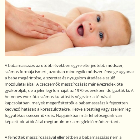
A babamasszázs az utóbbi években egyre elterjedtebb módszer,
számos formája ismert, azonban mindegyik módszer lényege ugyanaz:
a baba megérintése, a szeretet és nyugalom átadása a szülő
mozdulatai által. A csecsemők masszírozását már évezredek óta
gyakorolják, de a jelenlegi formáját az 1970-es években dolgozták ki. A
hetvenes évek óta számos kutatást is végeztek a témával
kapcsolatban, melyek megerősítették a babamasszázs kifejezetten
kedvező hatásait a koraszülöttekre, illetve a testileg vagy szellemileg
fogyatékos csecsemőkre is. Napjainkban már lehetőségünk van
képzett oktatók által megtanulnunk a megfelelő módszertant.
A felnőttek masszírozásával ellentétben a babamasszázs nem a