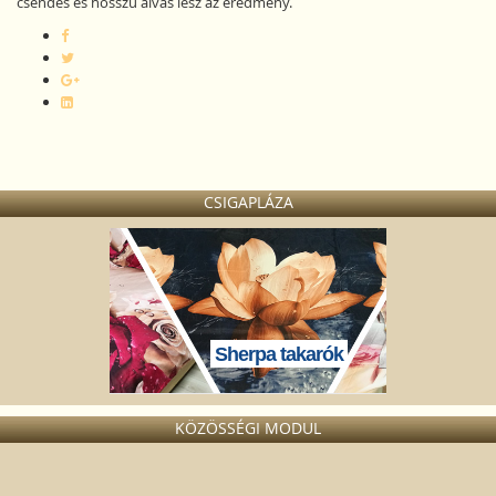
csendes és hosszú alvás lesz az eredmény.
CSIGAPLÁZA
Sherpa takarók
KÖZÖSSÉGI MODUL