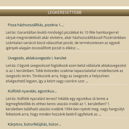
LEGKERESETTEBB
Pizza házhozszállítás, pizzéria 1....
Leírás: Garantáltan kiváló minőségű pizzákkal és 10 féle hamburgerrel
várjuk megrendelését akár elvitelre, akár házhozszállítással! Pizzériánkban
számtalan variáció közül választhat pizzát, de természetesen az egyedi
...
igények alapján összeállított pizzát is elkész
Üvegezés, ablaküvegezés I. kerület
Leírás: Cégünk üvegezéssel foglalkozik ezen belül vállalunk ablaküvegezést
is az I. kerületben. Több évtizedes szakmai tapasztalattal rendelkezünk az
üvegezés terén. Törekszünk arra, hogy az üvegezés a helyszínen
...
elvégezhető legyen, így a kitört vagy cserére szor
Külföldi nyaralás, egzotikus...
Leírás: Külföldi nyaralást tervez? Inkább egy egzotikus út lenne a
legmegfelelőbb és ehhez keres utazási irodát az 1. kerületben? 1.
kerületben található utazási irodánk 1994-ben nyitott meg, nagy hangsúlyt
...
fektetünk arra, hogy minden hozzánk betérő ügyfelünk az
Kárpitos, bútorfelújítás, bútor...