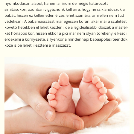
nyomkodáson alapul, hanem a finom de mégis határozott
simításokon, azonban vigyáznunk kell arra, hogy ne csiklandozzuk a
babát, hiszen ez kellemetlen érzés lehet számára, ami ellen nem tud
védekezni. A babamasszázst már egészen korán, akár már a születést
követő hetekben el lehet kezdeni, de a legideálisabb időszak a másfél-
két hónapos kor, hiszen ekkor a pici már nem olyan törékeny, elkezdi
érdekelni a környezete, s ilyenkor a mindennapi babaápolási teendők
közé is be lehet illeszteni a masszázst.