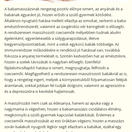
A babamasszázsnak rengeteg pozitív előnye ismert, az anyának és a
babának egyaránt jó, hiszen erősíti a szülő-gyermek kötődést.
Általános nyugtató hatása mellett ellazítja az izmokat, serkenti a baba
emésztőrendszerét, valamint az oxigéndús vér keringését is elősegíti.
A rendszeresen masszírozott csecsemők mélyebben tudnak aludni
éjjelenként, egyenletesebb a súlygyarapodásuk, illetve
kiegyensúlyozottabbak, mint a velük egykorú babák többsége. Az
immunrendszer működésére is rendkívül jó hatással van, továbbá
fokozza a anyatej termelését is. Szintén kedvezően hat az emésztésre,
hiszen a szelek távozását is nagyban elősegíti. Ezenfelül
fájdalomcsillapító hatása is ismert, megnyugtatja, felfrissíti a
csecsemőt. Megfigyelhető a rendszeresen masszírozott babáknál az is,
hogy a rengeteg ingert, melyek a környezetükből folyamatosan feléjük
áramlanak, sokkal jobban fel tudják dolgozni, valamint az agresszióra
és a depresszióra is kevésbé hajlamosak.
A masszírozást nem csak az édesanya, hanem az apuka vagy a
nagymama is végezheti, hiszen a babamasszázs csodálatos élmény,
megkönnyíti a szülő-gyermek kapcsolat kialakítását. Érdemes a
csecsemők masszírozását az esti órákban végezni, hiszen a masszázs
során kialakult nyugodt légkör segít ellazítani a babákat, ezáltal egy