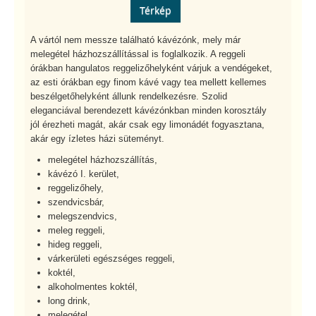
Térkép
A vártól nem messze található kávézónk, mely már
melegétel házhozszállítással is foglalkozik. A reggeli
órákban hangulatos reggelizőhelyként várjuk a vendégeket,
az esti órákban egy finom kávé vagy tea mellett kellemes
beszélgetőhelyként állunk rendelkezésre. Szolid
eleganciával berendezett kávézónkban minden korosztály
jól érezheti magát, akár csak egy limonádét fogyasztana,
akár egy ízletes házi süteményt.
melegétel házhozszállítás,
kávézó I. kerület,
reggelizőhely,
szendvicsbár,
melegszendvics,
meleg reggeli,
hideg reggeli,
várkerületi egészséges reggeli,
koktél,
alkoholmentes koktél,
long drink,
melegétel,