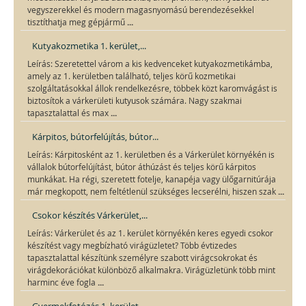
vegyszerekkel és modern magasnyomású berendezésekkel
...
tisztíthatja meg gépjármű
Kutyakozmetika 1. kerület,...
Leírás: Szeretettel várom a kis kedvenceket kutyakozmetikámba,
amely az 1. kerületben található, teljes körű kozmetikai
szolgáltatásokkal állok rendelkezésre, többek közt karomvágást is
biztosítok a várkerületi kutyusok számára. Nagy szakmai
...
tapasztalattal és max
Kárpitos, bútorfelújítás, bútor...
Leírás: Kárpitosként az 1. kerületben és a Várkerület környékén is
vállalok bútorfelújítást, bútor áthúzást és teljes körű kárpitos
munkákat. Ha régi, szeretett fotelje, kanapéja vagy ülőgarnitúrája
...
már megkopott, nem feltétlenül szükséges lecserélni, hiszen szak
Csokor készítés Várkerület,...
Leírás: Várkerület és az 1. kerület környékén keres egyedi csokor
készítést vagy megbízható virágüzletet? Több évtizedes
tapasztalattal készítünk személyre szabott virágcsokrokat és
virágdekorációkat különböző alkalmakra. Virágüzletünk több mint
...
harminc éve fogla
Gyermekfotózás 1. kerület,...