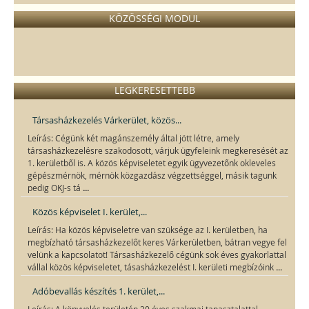
KÖZÖSSÉGI MODUL
LEGKERESETTEBB
Társasházkezelés Várkerület, közös...
Leírás: Cégünk két magánszemély által jött létre, amely
társasházkezelésre szakodosott, várjuk ügyfeleink megkeresését az
1. kerületből is. A közös képviseletet egyik ügyvezetőnk okleveles
gépészmérnök, mérnök közgazdász végzettséggel, másik tagunk
...
pedig OKJ-s tá
Közös képviselet I. kerület,...
Leírás: Ha közös képviseletre van szüksége az I. kerületben, ha
megbízható társasházkezelőt keres Várkerületben, bátran vegye fel
velünk a kapcsolatot! Társasházkezelő cégünk sok éves gyakorlattal
...
vállal közös képviseletet, tásasházkezelést I. kerületi megbízóink
Adóbevallás készítés 1. kerület,...