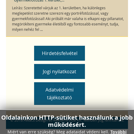
Leírás: Szeretettel várjuk az 1. kerületben, ha különleges
meglepetést szeretne szerezni egy portréfotózással, vagy
gyermekfotózással! Aki próbált már valaha is elkapni egy pillanatot,
megörökíteni gyermeke életéből egy fontosabb eseményt, tudja,
...
milyen nehéz fel
Hirdetésfelvétel
Jogi nyilatkozat
Adatvédelmi
tájékoztató
Oldalainkon HTTP-sütiket használunk a jobb
© 2018 Awacs Design és Reklámiroda Kft. Minden jog fenntartva.
működésért.
Miért van erre szükség? Meg adataidat védeni kell.
További