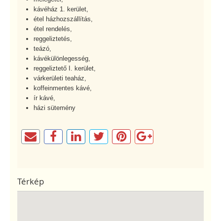
kávéház 1. kerület,
étel házhozszállítás,
étel rendelés,
reggeliztetés,
teázó,
kávékülönlegesség,
reggeliztető I. kerület,
várkerületi teaház,
koffeinmentes kávé,
ír kávé,
házi sütemény
Térkép