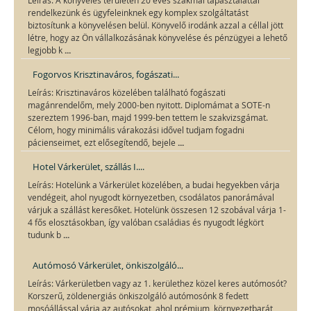
Leírás: A könyvelés területén 20 éves szakmai tapasztalattal
rendelkezünk és ügyfeleinknek egy komplex szolgáltatást
biztosítunk a könyvelésen belül. Könyvelő irodánk azzal a céllal jött
létre, hogy az Ön vállalkozásának könyvelése és pénzügyei a lehető
...
legjobb k
Fogorvos Krisztinaváros, fogászati...
Leírás: Krisztinaváros közelében található fogászati
magánrendelőm, mely 2000-ben nyitott. Diplomámat a SOTE-n
szereztem 1996-ban, majd 1999-ben tettem le szakvizsgámat.
Célom, hogy minimális várakozási idővel tudjam fogadni
...
pácienseimet, ezt elősegítendő, bejele
Hotel Várkerület, szállás I....
Leírás: Hotelünk a Várkerület közelében, a budai hegyekben várja
vendégeit, ahol nyugodt környezetben, csodálatos panorámával
várjuk a szállást keresőket. Hotelünk összesen 12 szobával várja 1-
4 fős elosztásokban, így valóban családias és nyugodt légkört
...
tudunk b
Autómosó Várkerület, önkiszolgáló...
Leírás: Várkerületben vagy az 1. kerülethez közel keres autómosót?
Korszerű, zöldenergiás önkiszolgáló autómosónk 8 fedett
mosóállással várja az autósokat, ahol prémium, környezetbarát