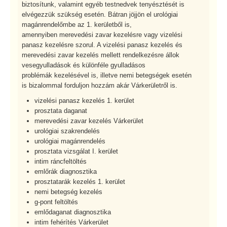
biztosítunk, valamint egyéb testnedvek tenyésztését is
elvégezzük szükség esetén. Bátran jöjjön el urológiai
magánrendelőmbe az 1. kerületből is,
amennyiben merevedési zavar kezelésre vagy vizelési
panasz kezelésre szorul. A vizelési panasz kezelés és
merevedési zavar kezelés mellett rendelkezésre állok
vesegyulladások és különféle gyulladásos
problémák kezelésével is, illetve nemi betegségek esetén
is bizalommal forduljon hozzám akár Várkerületről is.
vizelési panasz kezelés 1. kerület
prosztata daganat
merevedési zavar kezelés Várkerület
urológiai szakrendelés
urológiai magánrendelés
prosztata vizsgálat I. kerület
intim ráncfeltöltés
emlőrák diagnosztika
prosztatarák kezelés 1. kerület
nemi betegség kezelés
g-pont feltöltés
emlődaganat diagnosztika
intim fehérítés Várkerület