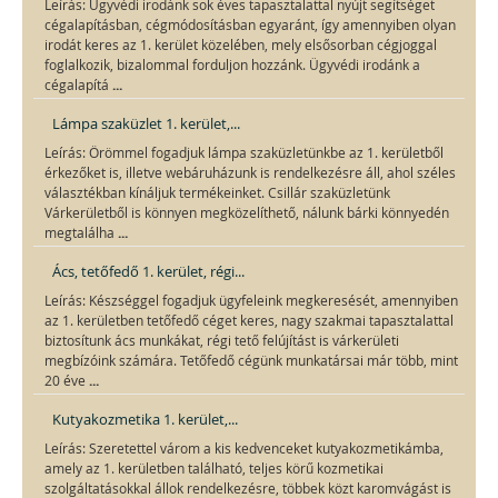
Leírás: Ügyvédi irodánk sok éves tapasztalattal nyújt segítséget
cégalapításban, cégmódosításban egyaránt, így amennyiben olyan
irodát keres az 1. kerület közelében, mely elsősorban cégjoggal
foglalkozik, bizalommal forduljon hozzánk. Ügyvédi irodánk a
...
cégalapítá
Lámpa szaküzlet 1. kerület,...
Leírás: Örömmel fogadjuk lámpa szaküzletünkbe az 1. kerületből
érkezőket is, illetve webáruházunk is rendelkezésre áll, ahol széles
választékban kínáljuk termékeinket. Csillár szaküzletünk
Várkerületből is könnyen megközelíthető, nálunk bárki könnyedén
...
megtalálha
Ács, tetőfedő 1. kerület, régi...
Leírás: Készséggel fogadjuk ügyfeleink megkeresését, amennyiben
az 1. kerületben tetőfedő céget keres, nagy szakmai tapasztalattal
biztosítunk ács munkákat, régi tető felújítást is várkerületi
megbízóink számára. Tetőfedő cégünk munkatársai már több, mint
...
20 éve
Kutyakozmetika 1. kerület,...
Leírás: Szeretettel várom a kis kedvenceket kutyakozmetikámba,
amely az 1. kerületben található, teljes körű kozmetikai
szolgáltatásokkal állok rendelkezésre, többek közt karomvágást is