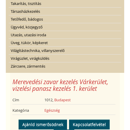
Takarítás, tisztítás
Társasházkezelés
Tetőfedő, bádogos
Ügyvéd, közjegyző
Utazás, utazási iroda
Üveg, tükör, képkeret
Világítástechnika, villanyszerelő
Virágüzlet, virágküldés
Zárcsere, zármentés
Merevedési zavar kezelés Várkerület,
vizelési panasz kezelés 1. kerület
Cím
1012,
Budapest
Kategória
Egészség
Ajánld ismerősödnek
Kapcsolatfelvétel