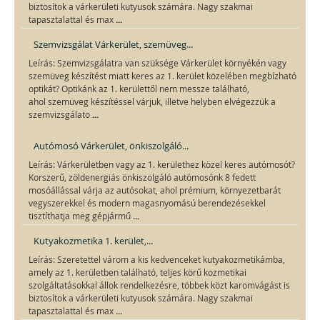
biztosítok a várkerületi kutyusok számára. Nagy szakmai
...
tapasztalattal és max
Szemvizsgálat Várkerület, szemüveg...
Leírás: Szemvizsgálatra van szüksége Várkerület környékén vagy
szemüveg készítést miatt keres az 1. kerület közelében megbízható
optikát? Optikánk az 1. kerülettől nem messze található,
ahol szemüveg készítéssel várjuk, illetve helyben elvégezzük a
...
szemvizsgálato
Autómosó Várkerület, önkiszolgáló...
Leírás: Várkerületben vagy az 1. kerülethez közel keres autómosót?
Korszerű, zöldenergiás önkiszolgáló autómosónk 8 fedett
mosóállással várja az autósokat, ahol prémium, környezetbarát
vegyszerekkel és modern magasnyomású berendezésekkel
...
tisztíthatja meg gépjármű
Kutyakozmetika 1. kerület,...
Leírás: Szeretettel várom a kis kedvenceket kutyakozmetikámba,
amely az 1. kerületben található, teljes körű kozmetikai
szolgáltatásokkal állok rendelkezésre, többek közt karomvágást is
biztosítok a várkerületi kutyusok számára. Nagy szakmai
...
tapasztalattal és max