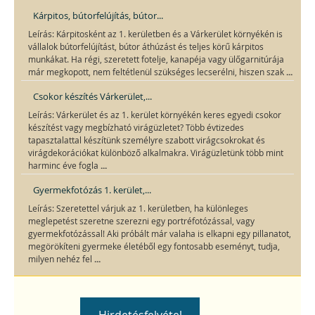
Kárpitos, bútorfelújítás, bútor...
Leírás: Kárpitosként az 1. kerületben és a Várkerület környékén is
vállalok bútorfelújítást, bútor áthúzást és teljes körű kárpitos
munkákat. Ha régi, szeretett fotelje, kanapéja vagy ülőgarnitúrája
...
már megkopott, nem feltétlenül szükséges lecserélni, hiszen szak
Csokor készítés Várkerület,...
Leírás: Várkerület és az 1. kerület környékén keres egyedi csokor
készítést vagy megbízható virágüzletet? Több évtizedes
tapasztalattal készítünk személyre szabott virágcsokrokat és
virágdekorációkat különböző alkalmakra. Virágüzletünk több mint
...
harminc éve fogla
Gyermekfotózás 1. kerület,...
Leírás: Szeretettel várjuk az 1. kerületben, ha különleges
meglepetést szeretne szerezni egy portréfotózással, vagy
gyermekfotózással! Aki próbált már valaha is elkapni egy pillanatot,
megörökíteni gyermeke életéből egy fontosabb eseményt, tudja,
...
milyen nehéz fel
Hirdetésfelvétel