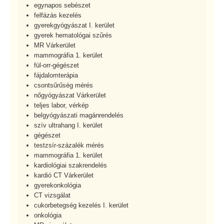
egynapos sebészet
felfázás kezelés
gyerekgyógyászat I. kerület
gyerek hematológai szűrés
MR Várkerület
mammográfia 1. kerület
fül-orr-gégészet
fájdalomterápia
csontsűrűség mérés
nőgyógyászat Várkerület
teljes labor, vérkép
belgyógyászati magánrendelés
szív ultrahang I. kerület
gégészet
testzsír-százalék mérés
mammográfia 1. kerület
kardiológiai szakrendelés
kardió CT Várkerület
gyerekonkológia
CT vizsgálat
cukorbetegség kezelés I. kerület
onkológia