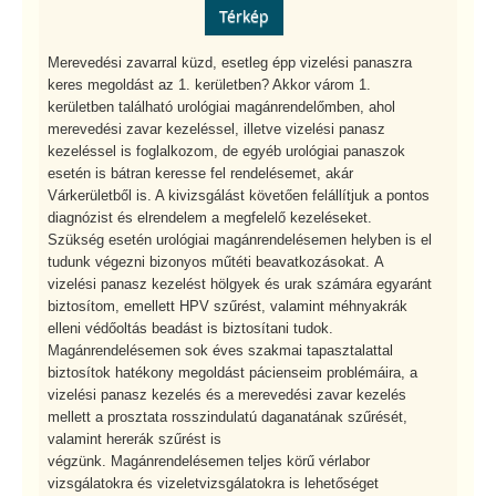
Térkép
Merevedési zavarral küzd, esetleg épp vizelési panaszra
keres megoldást az 1. kerületben? Akkor várom 1.
kerületben található urológiai magánrendelőmben, ahol
merevedési zavar kezeléssel, illetve vizelési panasz
kezeléssel is foglalkozom, de egyéb urológiai panaszok
esetén is bátran keresse fel rendelésemet, akár
Várkerületből is. A kivizsgálást követően felállítjuk a pontos
diagnózist és elrendelem a megfelelő kezeléseket.
Szükség esetén urológiai magánrendelésemen helyben is el
tudunk végezni bizonyos műtéti beavatkozásokat. A
vizelési panasz kezelést hölgyek és urak számára egyaránt
biztosítom, emellett HPV szűrést, valamint méhnyakrák
elleni védőoltás beadást is biztosítani tudok.
Magánrendelésemen sok éves szakmai tapasztalattal
biztosítok hatékony megoldást pácienseim problémáira, a
vizelési panasz kezelés és a merevedési zavar kezelés
mellett a prosztata rosszindulatú daganatának szűrését,
valamint hererák szűrést is
végzünk. Magánrendelésemen teljes körű vérlabor
vizsgálatokra és vizeletvizsgálatokra is lehetőséget