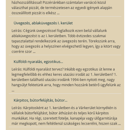
házhozszállítással! Pizzériánkban számtalan variáció közül
választhat pizzát, de természetesen az egyedi igények alapján
...
összeállított pizzát is elkész
Üvegezés, ablaküvegezés I. kerület
Leírás: Cégünk üvegezéssel foglalkozik ezen belül vállalunk
ablaküvegezést is az I. kerületben. Több évtizedes szakmai
tapasztalattal rendelkezünk az üvegezés terén. Törekszünk arra,
hogy az üvegezés a helyszínen elvégezhető legyen, így a kitört vagy
...
cserére szor
Külföldi nyaralás, egzotikus...
Leírás: Külföldi nyaralást tervez? Inkább egy egzotikus út lenne a
legmegfelelőbb és ehhez keres utazási irodát az 1. kerületben? 1.
kerületben található utazási irodánk 1994-ben nyitott meg, nagy
hangsúlyt fektetünk arra, hogy minden hozzánk betérő ügyfelünk az
...
Kárpitos, bútorfelújítás, bútor...
Leírás: Kárpitosként az 1. kerületben és a Várkerület környékén is
vállalok bútorfelújítást, bútor áthúzást és teljes körű kárpitos
munkákat. Ha régi, szeretett fotelje, kanapéja vagy ülőgarnitúrája
...
már megkopott, nem feltétlenül szükséges lecserélni, hiszen szak