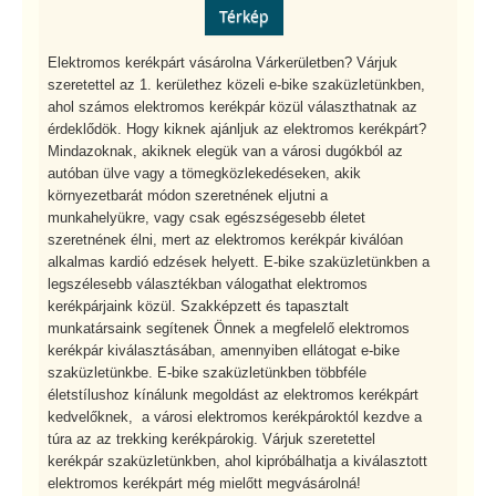
Térkép
Elektromos kerékpárt vásárolna Várkerületben? Várjuk
szeretettel az 1. kerülethez közeli e-bike szaküzletünkben,
ahol számos elektromos kerékpár közül választhatnak az
érdeklődök. Hogy kiknek ajánljuk az elektromos kerékpárt?
Mindazoknak, akiknek elegük van a városi dugókból az
autóban ülve vagy a tömegközlekedéseken, akik
környezetbarát módon szeretnének eljutni a
munkahelyükre, vagy csak egészségesebb életet
szeretnének élni, mert az elektromos kerékpár kiválóan
alkalmas kardió edzések helyett. E-bike szaküzletünkben a
legszélesebb választékban válogathat elektromos
kerékpárjaink közül. Szakképzett és tapasztalt
munkatársaink segítenek Önnek a megfelelő elektromos
kerékpár kiválasztásában, amennyiben ellátogat e-bike
szaküzletünkbe. E-bike szaküzletünkben többféle
életstílushoz kínálunk megoldást az elektromos kerékpárt
kedvelőknek, a városi elektromos kerékpároktól kezdve a
túra az az trekking kerékpárokig. Várjuk szeretettel
kerékpár szaküzletünkben, ahol kipróbálhatja a kiválasztott
elektromos kerékpárt még mielőtt megvásárolná!