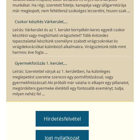
munkákat. Ha régi, szeretett fotelje, kanapéja vagy ülőgarnitúrája
...
már megkopott, nem feltétlenül szükséges lecserélni, hiszen szak
Csokor készítés Várkerület,...
Leírás: Várkerület és az 1. kerület környékén keres egyedi csokor
készítést vagy megbízható virágüzletet? Több évtizedes
tapasztalattal készítünk személyre szabott virágcsokrokat és
virágdekorációkat különböző alkalmakra. Virágüzletünk több mint
...
harminc éve fogla
Gyermekfotózás 1. kerület,...
Leírás: Szeretettel várjuk az 1. kerületben, ha különleges
meglepetést szeretne szerezni egy portréfotózással, vagy
gyermekfotózással! Aki próbált már valaha is elkapni egy pillanatot,
megörökíteni gyermeke életéből egy fontosabb eseményt, tudja,
...
milyen nehéz fel
Hirdetésfelvétel
Jogi nyilatkozat