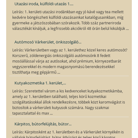
Utazási iroda, külföldi utazás 1....
Leírás: 1. kerületi utazási irodánkban egy jó kávé vagy tea mellett
kedvére böngészheti külföldi utazásainkat katalógusainkban, míg
gyermeke a játszószobában szórakozik. Több száz partneriroda
...
választékát kínáljuk, a legfrissebb akciókról 48 órán belül kiküldjük
Autómosó Várkerület, önkiszolgáló...
Leírás: Várkerületben vagy az 1. kerülethez közel keres autómosót?
Korszerű, zöldenergiás önkiszolgáló autómosónk 8 fedett
mosóállással várja az autósokat, ahol prémium, környezetbarát
vegyszerekkel és modern magasnyomású berendezésekkel
...
tisztíthatja meg gépjármű
Kutyakozmetika 1. kerület,...
Leírás: Szeretettel várom a kis kedvenceket kutyakozmetikámba,
amely az 1. kerületben található, teljes körű kozmetikai
szolgáltatásokkal állok rendelkezésre, többek közt karomvágást is
biztosítok a várkerületi kutyusok számára. Nagy szakmai
...
tapasztalattal és max
Kárpitos, bútorfelújítás, bútor...
Leírás: Kárpitosként az 1. kerületben és a Várkerület környékén is
vállalok bútorfelújítást, bútor áthúzást és teljes körű kárpitos