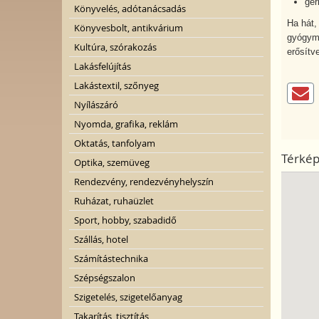
ger
Könyvelés, adótanácsadás
Ha hát,
Könyvesbolt, antikvárium
gyógyma
Kultúra, szórakozás
erősítv
Lakásfelújítás
Lakástextil, szőnyeg
Nyílászáró
Nyomda, grafika, reklám
Oktatás, tanfolyam
Térké
Optika, szemüveg
Rendezvény, rendezvényhelyszín
Ruházat, ruhaüzlet
Sport, hobby, szabadidő
Szállás, hotel
Számítástechnika
Szépségszalon
Szigetelés, szigetelőanyag
Takarítás, tisztítás