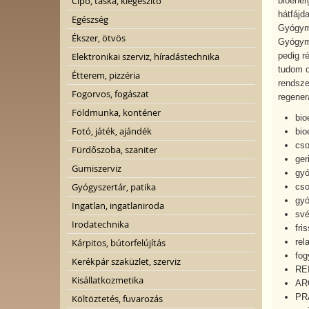
Cipő, táska, kiegészítő
bioener
hátfájd
Egészség
Gyógyma
Ékszer, ötvös
Gyógyma
Elektronikai szerviz, híradástechnika
pedig r
tudom o
Étterem, pizzéria
rendsze
Fogorvos, fogászat
regenerá
Földmunka, konténer
bio
Fotó, játék, ajándék
bio
cso
Fürdőszoba, szaniter
ger
Gumiszerviz
gyó
Gyógyszertár, patika
cso
gy
Ingatlan, ingatlaniroda
své
Irodatechnika
fri
Kárpitos, bútorfelújítás
rel
fog
Kerékpár szaküzlet, szerviz
REI
Kisállatkozmetika
AR
PR
Költöztetés, fuvarozás