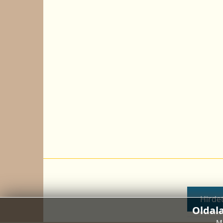
Hirdet
Oldal
Mi