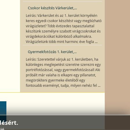
Csokor készítés Várkerület,...
Leírás: Várkerület és az 1. kerület környékén
keres egyedi csokor készítést vagy megbízható
virágüzletet? Több évtizedes tapasztalattal
készítünk személyre szabott virágcsokrokat és
virágdekorációkat különböző alkalmakra.
...
Virágüzletünk több mint harminc éve fogla
Gyermekfotózás 1. kerület,...
Leírás: Szeretettel várjuk az 1. kerületben, ha
különleges meglepetést szeretne szerezni egy
portréfotózással, vagy gyermekfotózással! Aki
próbált már valaha is elkapni egy pillanatot,
megörökíteni gyermeke életéből egy
...
fontosabb eseményt, tudja, milyen nehéz fel
ésért.
ió