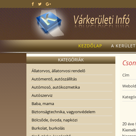
KEZDŐLAP
A KERÜLE
KATEGÓRIÁK
Cson
Állatorvos, állatorvosi rendelő
Cím
Autómentő, autószállítás
Webold
Autómosó, autókozmetika
Autószerviz
Kategór
Baba, mama
Biztonságtechnika, vagyonvédelem
Bölcsőde, óvoda, napközi
20 éve 
Burkolat, burkolás
Kiemelt