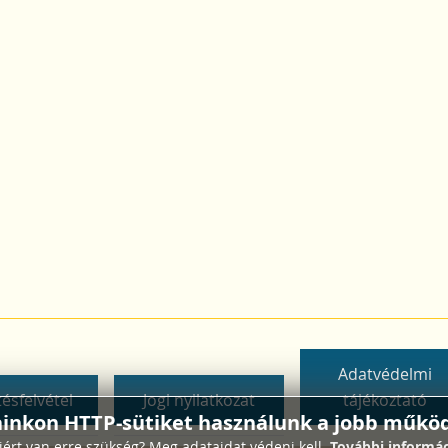
Adatvédelmi
ésfelvétel
Jogi nyilatkozat
tájékoztató
ainkon HTTP-sütiket használunk a jobb működ
ért van erre szükség? Meg adataidat védeni kell.
További informác