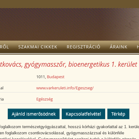
TRŐL
SZAKMAI CIKKEK
REGISZTRÁCIÓ
ÁRAINK
tkovács, gyógymasszőr, bioenergetikus 1. kerület
1011,
Budapest
al
www.varkeruleti.info/Egeszseg/
ia
Egészség
Ajánld ismerősödnek
Kapcsolatfelvétel
Térkép
foglalkozom természetgyógyászattal, hosszú kórházi gyakorlattal az 1. kerül
en foglalkozom csontkovácsolással, gyógymasszázzsal és különféle