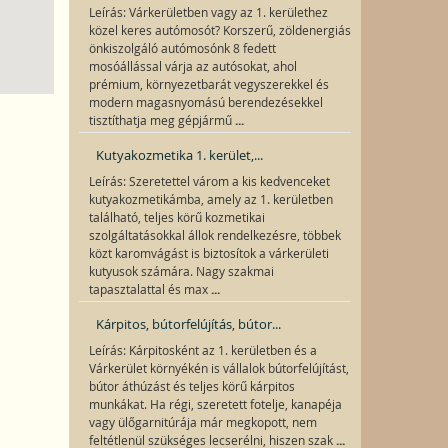
Leírás: Várkerületben vagy az 1. kerülethez
közel keres autómosót? Korszerű, zöldenergiás
önkiszolgáló autómosónk 8 fedett
mosóállással várja az autósokat, ahol
prémium, környezetbarát vegyszerekkel és
modern magasnyomású berendezésekkel
...
tisztíthatja meg gépjármű
Kutyakozmetika 1. kerület,...
Leírás: Szeretettel várom a kis kedvenceket
kutyakozmetikámba, amely az 1. kerületben
található, teljes körű kozmetikai
szolgáltatásokkal állok rendelkezésre, többek
közt karomvágást is biztosítok a várkerületi
kutyusok számára. Nagy szakmai
...
tapasztalattal és max
Kárpitos, bútorfelújítás, bútor...
Leírás: Kárpitosként az 1. kerületben és a
Várkerület környékén is vállalok bútorfelújítást,
bútor áthúzást és teljes körű kárpitos
munkákat. Ha régi, szeretett fotelje, kanapéja
vagy ülőgarnitúrája már megkopott, nem
...
feltétlenül szükséges lecserélni, hiszen szak