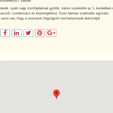
inckorrekció I. kerület
 derék, nyaki vagy izomfájdalmak gyötrik, várom szeretettel az 1. kerületben 
sszőr, csontkovács és bioenergetikus. Ezen hármas szaktudás egymást
e azon van, hogy a szervezet öngyógyító mechanizmusát aktivizálja!
p