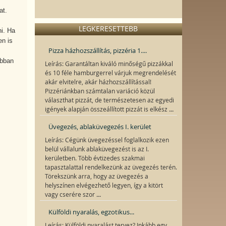
at.
LEGKERESETTEBB
ni. Ha
en is
Pizza házhozszállítás, pizzéria 1....
abban
Leírás: Garantáltan kiváló minőségű pizzákkal
és 10 féle hamburgerrel várjuk megrendelését
akár elvitelre, akár házhozszállítással!
Pizzériánkban számtalan variáció közül
választhat pizzát, de természetesen az egyedi
...
igények alapján összeállított pizzát is elkész
Üvegezés, ablaküvegezés I. kerület
Leírás: Cégünk üvegezéssel foglalkozik ezen
belül vállalunk ablaküvegezést is az I.
kerületben. Több évtizedes szakmai
tapasztalattal rendelkezünk az üvegezés terén.
Törekszünk arra, hogy az üvegezés a
helyszínen elvégezhető legyen, így a kitört
...
vagy cserére szor
Külföldi nyaralás, egzotikus...
Leírás: Külföldi nyaralást tervez? Inkább egy