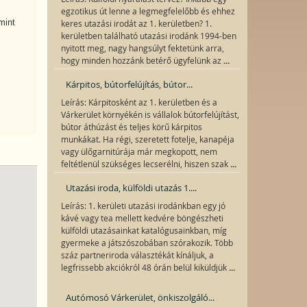
egzotikus út lenne a legmegfelelőbb és ehhez
mint
keres utazási irodát az 1. kerületben? 1.
kerületben található utazási irodánk 1994-ben
nyitott meg, nagy hangsúlyt fektetünk arra,
...
hogy minden hozzánk betérő ügyfelünk az
Kárpitos, bútorfelújítás, bútor...
Leírás: Kárpitosként az 1. kerületben és a
Várkerület környékén is vállalok bútorfelújítást,
bútor áthúzást és teljes körű kárpitos
munkákat. Ha régi, szeretett fotelje, kanapéja
vagy ülőgarnitúrája már megkopott, nem
...
feltétlenül szükséges lecserélni, hiszen szak
Utazási iroda, külföldi utazás 1....
Leírás: 1. kerületi utazási irodánkban egy jó
kávé vagy tea mellett kedvére böngészheti
külföldi utazásainkat katalógusainkban, míg
gyermeke a játszószobában szórakozik. Több
száz partneriroda választékát kínáljuk, a
...
legfrissebb akciókról 48 órán belül kiküldjük
Autómosó Várkerület, önkiszolgáló...