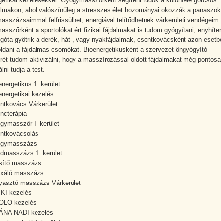
getikai kezelésekkel. Gyógymasszőrként segíteni tudok a különféle görcsös
almakon, ahol valószínűleg a stresszes élet hozományai okozzák a panaszok
sszázsaimmal felfrissülhet, energiával telítődhetnek várkerületi vendégeim.
sszőrként a sportolókat ért fizikai fájdalmakat is tudom gyógyítani, enyhíte
égóta gyötrik a derék, hát-, vagy nyakfájdalmak, csontkovácsként azon esetb
ldani a fájdalmas csomókat. Bioenergetikusként a szervezet öngyógyító
rét tudom aktivizálni, hogy a masszírozással oldott fájdalmakat még pontos
lni tudja a test.
energetikus 1. kerület
energetikai kezelés
ntkovács Várkerület
incterápia
gymasszőr I. kerület
ntkovácsolás
ógymasszázs
dmasszázs 1. kerület
ssítő masszázs
axáló masszázs
yasztó masszázs Várkerület
KI kezelés
OLO kezelés
ÁNA NADI kezelés